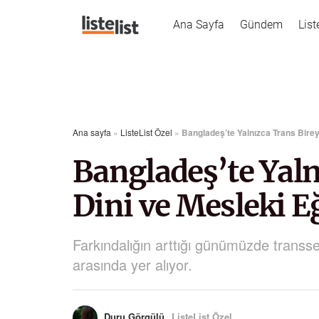
Ana Sayfa
Gündem
List
Ana sayfa
»
ListeList Özel
»
Bangladeş’te Yalnızca Trans Bire
Bangladeş’te Yaln
Dini ve Mesleki 
Farkındalığın arttığı günümüzde transse
arasında yer alıyor.
Duru Görgülü
ListeList Özel