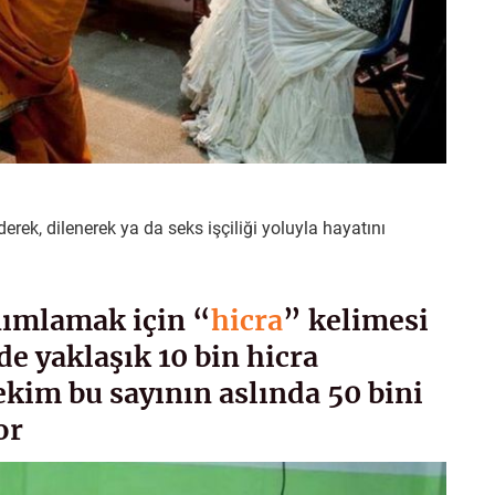
erek, dilenerek ya da seks işçiliği yoluyla hayatını
nımlamak için “
hicra
” kelimesi
e yaklaşık 10 bin hicra
kim bu sayının aslında 50 bini
or