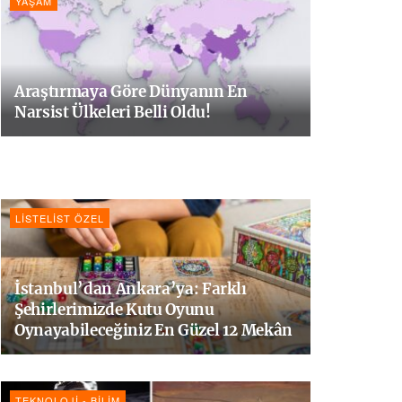
YAŞAM
Araştırmaya Göre Dünyanın En
Narsist Ülkeleri Belli Oldu!
LISTELIST ÖZEL
İstanbul’dan Ankara’ya: Farklı
Şehirlerimizde Kutu Oyunu
Oynayabileceğiniz En Güzel 12 Mekân
TEKNOLOJI - BILIM