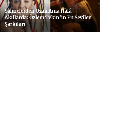
Sahnelerden Uzak Ama Hâlâ
Akıllarda: Özlem Tekin’in En Sevilen
Şarkıları