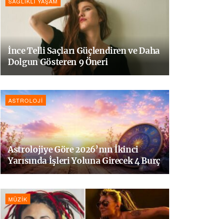
SAĞLIKLI YAŞAM
İnce Telli Saçları Güçlendiren ve Daha
Dolgun Gösteren 9 Öneri
ASTROLOJI
Astrolojiye Göre 2026’nın İkinci
Yarısında İşleri Yoluna Girecek 4 Burç
MÜZIK