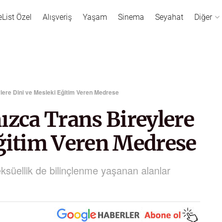
eList Özel
Alışveriş
Yaşam
Sinema
Seyahat
Diğer
ylere Dini ve Mesleki Eğitim Veren Medrese
ızca Trans Bireylere
Eğitim Veren Medrese
ksüellik de bilinçlenme yaşanan alanlar