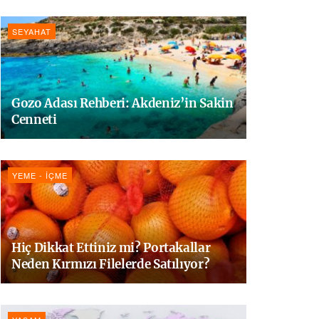
SEYAHAT
Gozo Adası Rehberi: Akdeniz’in Sakin
Cenneti
YEME - İÇME
Hiç Dikkat Ettiniz mi? Portakallar
Neden Kırmızı Filelerde Satılıyor?