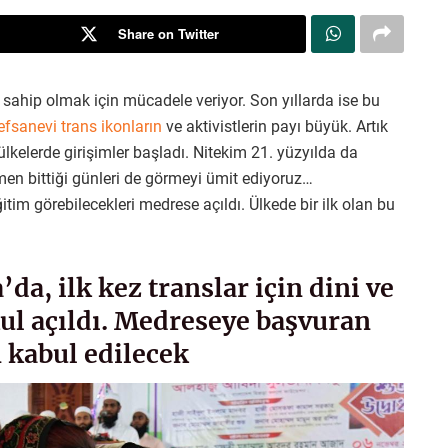
Share on Twitter
ra sahip olmak için mücadele veriyor. Son yıllarda ise bu
efsanevi trans ikonların
ve aktivistlerin payı büyük. Artık
 ülkelerde girişimler başladı. Nitekim 21. yüzyılda da
en bittiği günleri de görmeyi ümit ediyoruz…
itim görebilecekleri medrese açıldı. Ülkede bir ilk olan bu
a, ilk kez translar için dini ve
ul açıldı. Medreseye başvuran
 kabul edilecek