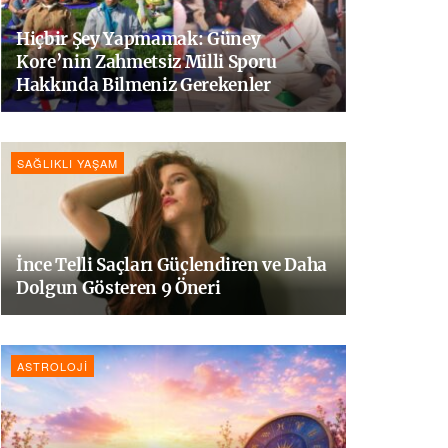
Hiçbir Şey Yapmamak: Güney
Kore’nin Zahmetsiz Milli Sporu
Hakkında Bilmeniz Gerekenler
SAĞLIKLI YAŞAM
İnce Telli Saçları Güçlendiren ve Daha
Dolgun Gösteren 9 Öneri
ASTROLOJI