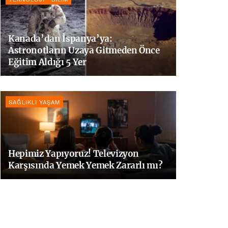
Kanada’dan İspanya’ya:
Astronotların Uzaya Gitmeden Önce
Eğitim Aldığı 5 Yer
SAĞLIKLI YAŞAM
Hepimiz Yapıyoruz! Televizyon
Karşısında Yemek Yemek Zararlı mı?