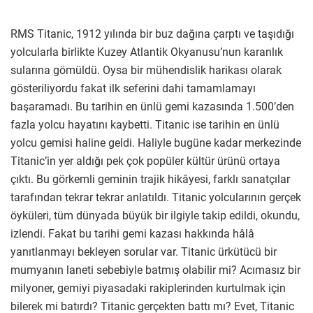
RMS Titanic, 1912 yılında bir buz dağına çarptı ve taşıdığı
yolcularla birlikte Kuzey Atlantik Okyanusu’nun karanlık
sularına gömüldü. Oysa bir mühendislik harikası olarak
gösteriliyordu fakat ilk seferini dahi tamamlamayı
başaramadı. Bu tarihin en ünlü gemi kazasında 1.500’den
fazla yolcu hayatını kaybetti. Titanic ise tarihin en ünlü
yolcu gemisi haline geldi. Haliyle bugüne kadar merkezinde
Titanic’in yer aldığı pek çok popüler kültür ürünü ortaya
çıktı. Bu görkemli geminin trajik hikâyesi, farklı sanatçılar
tarafından tekrar tekrar anlatıldı. Titanic yolcularının gerçek
öyküleri, tüm dünyada büyük bir ilgiyle takip edildi, okundu,
izlendi. Fakat bu tarihi gemi kazası hakkında hâlâ
yanıtlanmayı bekleyen sorular var. Titanic ürkütücü bir
mumyanın laneti sebebiyle batmış olabilir mi? Acımasız bir
milyoner, gemiyi piyasadaki rakiplerinden kurtulmak için
bilerek mi batırdı? Titanic gerçekten battı mı? Evet, Titanic