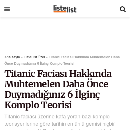
Ana sayfa
»
ListeList Özel
»
Titanic Faciası Hakkında Muhtemelen Daha
Önce Duymadığınız 6 İlginç Komplo Teorisi
Titanic Faciası Hakkında
Muhtemelen Daha Önce
Duymadığınız 6 İlginç
Komplo Teorisi
Titanic faciası üzerine kafa yoran bazı komplo
teorisyenlerine göre tarihin en ünlü gemisi hiçbir