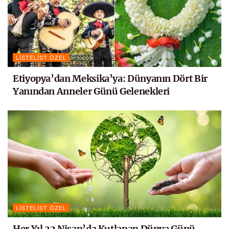
LISTELIST ÖZEL
Etiyopya’dan Meksika’ya: Dünyanın Dört Bir
Yanından Anneler Günü Gelenekleri
LISTELIST ÖZEL
Her Yıl 22 Nisan’da Kutlanan Dünya Günü