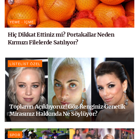
YEME - İÇME
Hiç Dikkat Ettiniz mi? Portakallar Neden
Kırmızı Filelerde Satılıyor?
LISTELIST ÖZEL
Toplanın Açıklıyoruz! Göz Renginiz Genetik
Mirasınız Hakkında Ne Söylüyor?
SPOR