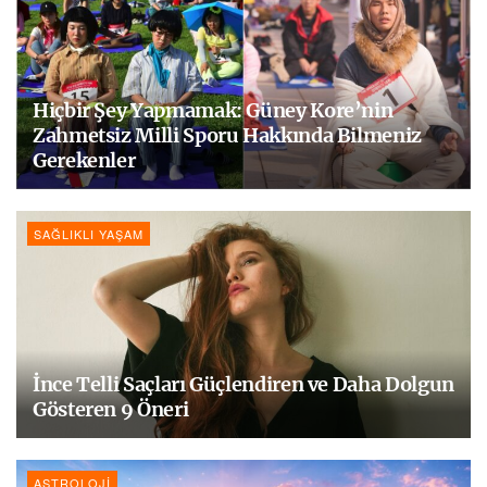
Hiçbir Şey Yapmamak: Güney Kore’nin
Zahmetsiz Milli Sporu Hakkında Bilmeniz
Gerekenler
SAĞLIKLI YAŞAM
İnce Telli Saçları Güçlendiren ve Daha Dolgun
Gösteren 9 Öneri
ASTROLOJI