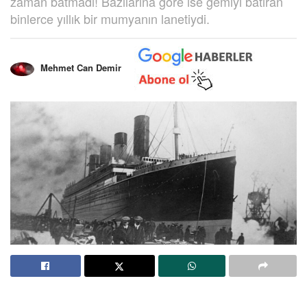
zaman batmadı! Bazılarına göre ise gemiyi batıran
binlerce yıllık bir mumyanın lanetiydi.
Mehmet Can Demir