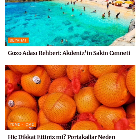
SEYAHAT
Gozo Adası Rehberi: Akdeniz’in Sakin Cenneti
YEME - İÇME
Hiç Dikkat Ettiniz mi? Portakallar Neden