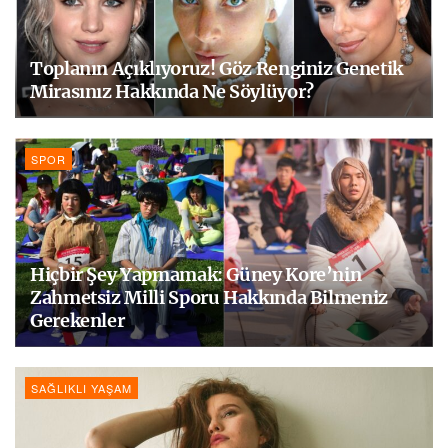
Toplanın Açıklıyoruz! Göz Renginiz Genetik
Mirasınız Hakkında Ne Söylüyor?
SPOR
Hiçbir Şey Yapmamak: Güney Kore’nin
Zahmetsiz Milli Sporu Hakkında Bilmeniz
Gerekenler
SAĞLIKLI YAŞAM