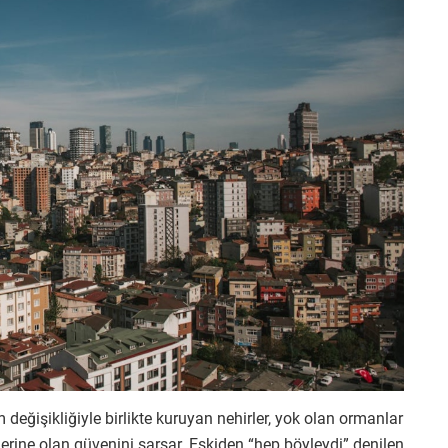
m değişikliğiyle birlikte kuruyan nehirler, yok olan ormanlar
erine olan güvenini sarsar. Eskiden “hep böyleydi” denilen