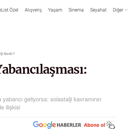
eList Özel
Alışveriş
Yaşam
Sinema
Seyahat
Diğer
lji Nedir?
Yabancılaşması:
 yabancı geliyorsa: solastalji kavramının
 ilişkisi