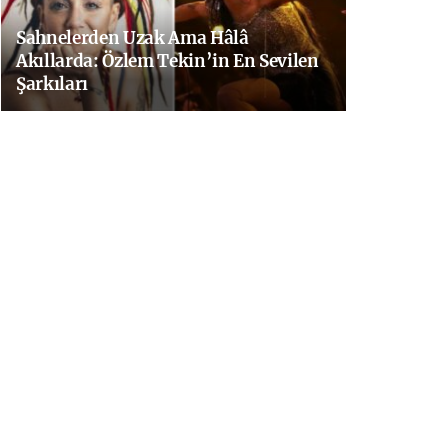
Sahnelerden Uzak Ama Hâlâ
Akıllarda: Özlem Tekin’in En Sevilen
Şarkıları