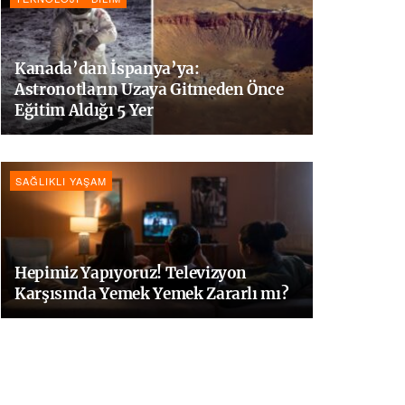
Kanada’dan İspanya’ya:
Astronotların Uzaya Gitmeden Önce
Eğitim Aldığı 5 Yer
SAĞLIKLI YAŞAM
Hepimiz Yapıyoruz! Televizyon
Karşısında Yemek Yemek Zararlı mı?