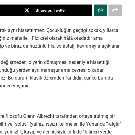
Share on Twitter
 artık aynı hissettirmez. Çocukluğun geçtiği sokak, yıllarca
ğınız mahalle… Fiziksel olarak hâlâ oradadır ama
arip ve biraz da hüzünlü his, solastalji kavramıyla açıklanır.
er değişmeden, o yerin dönüşmesi nedeniyle hissettiği
unduğu yerden ayrılmamıştır ama çevresi o kadar
emez. Bu durum klasik özlemden farklıdır; çünkü burada
çinden yaşanır.
evre filozofu Glenn Albrecht tarafından ortaya atılmış bir
i) ve “solus” (yalnız, ıssız) kelimeleri ile Yunanca “-algia”
ı, yalnızlık, kayıp ve acı hissiyle birlikte “bilinen yerde