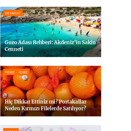
SEYAHAT
Gozo Adası Rehberi: Akdeniz’in Sakin
Cenneti
YEME - İÇME
Hiç Dikkat Ettiniz mi? Portakallar
Neden Kırmızı Filelerde Satılıyor?