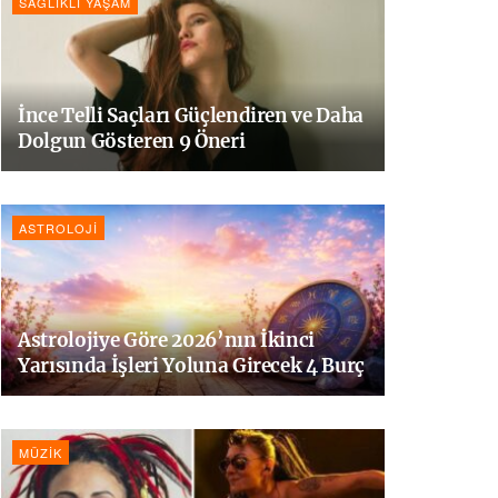
SAĞLIKLI YAŞAM
İnce Telli Saçları Güçlendiren ve Daha
Dolgun Gösteren 9 Öneri
ASTROLOJI
Astrolojiye Göre 2026’nın İkinci
Yarısında İşleri Yoluna Girecek 4 Burç
MÜZIK