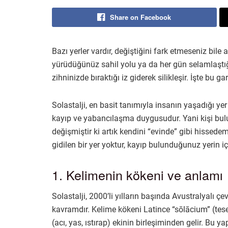
Share on Facebook
Bazı yerler vardır, değiştiğini fark etmeseniz bile
yürüdüğünüz sahil yolu ya da her gün selamlaştı
zihninizde bıraktığı iz giderek silikleşir. İşte bu g
Solastalji, en basit tanımıyla insanın yaşadığı y
kayıp ve yabancılaşma duygusudur. Yani kişi bul
değişmiştir ki artık kendini “evinde” gibi hissed
gidilen bir yer yoktur, kayıp bulunduğunuz yerin i
1. Kelimenin kökeni ve anlamı
Solastalji, 2000’li yılların başında Avustralyalı ç
kavramdır. Kelime kökeni Latince “sōlācium” (tesell
(acı, yas, ıstırap) ekinin birleşiminden gelir. Bu yap