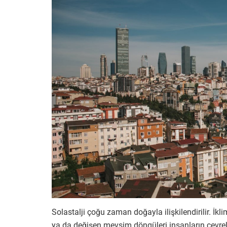
Solastalji çoğu zaman doğayla ilişkilendirilir. İkli
ya da değişen mevsim döngüleri insanların çevrel