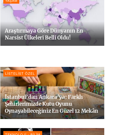
YAŞAM
Araştırmaya Göre Dünyanın En
Narsist Ülkeleri Belli Oldu!
LISTELIST ÖZEL
İstanbul’dan Ankara’ya: Farklı
Şehirlerimizde Kutu Oyunu
Oynayabileceğiniz En Güzel 12 Mekân
TEKNOLOJI - BILIM