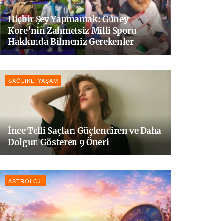
Hiçbir Şey Yapmamak: Güney
Kore’nin Zahmetsiz Milli Sporu
Hakkında Bilmeniz Gerekenler
SAĞLIKLI YAŞAM
İnce Telli Saçları Güçlendiren ve Daha
Dolgun Gösteren 9 Öneri
ASTROLOJI