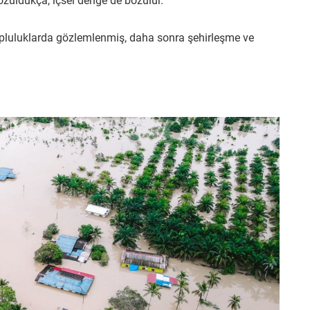
bozuldukça, içsel denge de bozulur.
topluluklarda gözlemlenmiş, daha sonra şehirleşme ve