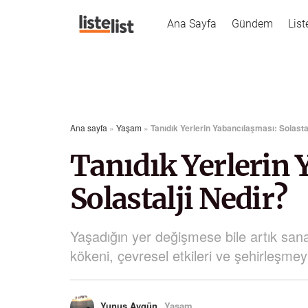
Ana Sayfa
Gündem
List
Ana sayfa
»
Yaşam
»
Tanıdık Yerlerin Yabancılaşması: Solasta
Tanıdık Yerlerin 
Solastalji Nedir?
Yaşadığın yer değişmese bile artık sana
kökeni, çevresel etkileri ve şehirleşmeyle
Yunus Aygün
Yaşam