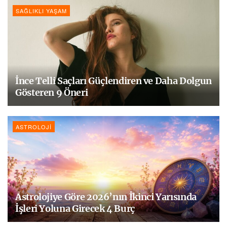
SAĞLIKLI YAŞAM
İnce Telli Saçları Güçlendiren ve Daha Dolgun
Gösteren 9 Öneri
ASTROLOJI
Astrolojiye Göre 2026’nın İkinci Yarısında
İşleri Yoluna Girecek 4 Burç