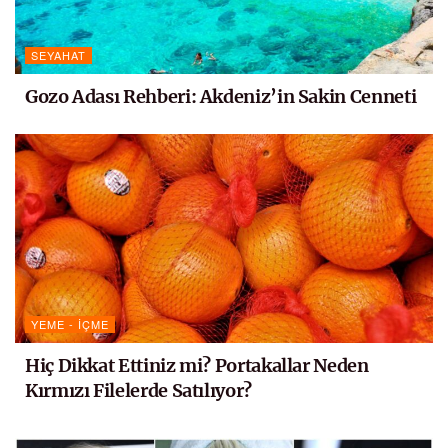
SEYAHAT
Gozo Adası Rehberi: Akdeniz’in Sakin Cenneti
YEME - İÇME
Hiç Dikkat Ettiniz mi? Portakallar Neden
Kırmızı Filelerde Satılıyor?