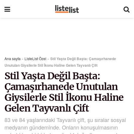
Ana sayfa
»
ListeList Özel
»
Stil Yaşta Değil Başta: Çamaşırhanede
Unutulan Giysilerle Stil İkonu Haline Gelen Tayvanlı Çift
Stil Yaşta Değil Başta:
Çamaşırhanede Unutulan
Giysilerle Stil İkonu Haline
Gelen Tayvanlı Çift
83 ve 84 yaşlarındaki Tayvanlı çift, şu sıralar sosyal
medyanın gündeminde. Onların konuşulmasının