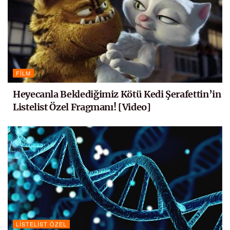
FILM
Heyecanla Beklediğimiz Kötü Kedi Şerafettin’in
Listelist Özel Fragmanı! [Video]
LISTELIST ÖZEL