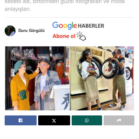
sebebi ise, birbirinden güzel fotoğrafları ve moda
anlayışları.
Duru Görgülü