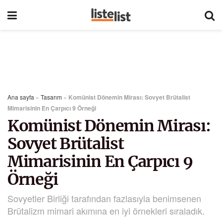
Ana sayfa
»
Tasarım
»
Komünist Dönemin Mirası: Sovyet Brütalist
Mimarisinin En Çarpıcı 9 Örneği
Komünist Dönemin Mirası:
Sovyet Brütalist
Mimarisinin En Çarpıcı 9
Örneği
Sovyetler Birliği tarafından fazlasıyla benimsenen
Brütalizm mimari akımına en iyi örnekleri sıraladık.