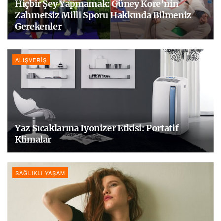
Hiçbir Şey Yapmamak: Güney Kore’nin
Zahmetsiz Milli Sporu Hakkında Bilmeniz
Gerekenler
ALIŞVERIŞ
Yaz Sıcaklarına Iyonizer Etkisi: Portatif
Klimalar
SAĞLIKLI YAŞAM