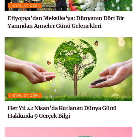
LISTELIST ÖZEL
Etiyopya’dan Meksika’ya: Dünyanın Dört Bir
Yanından Anneler Günü Gelenekleri
LISTELIST ÖZEL
Her Yıl 22 Nisan’da Kutlanan Dünya Günü
Hakkında 9 Gerçek Bilgi