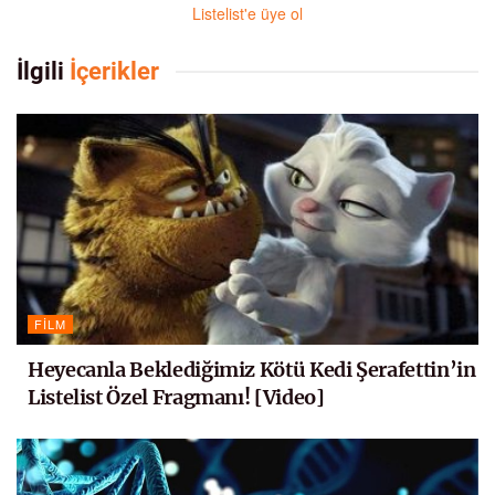
Listelist'e üye ol
İlgili
İçerikler
FILM
Heyecanla Beklediğimiz Kötü Kedi Şerafettin’in
Listelist Özel Fragmanı! [Video]