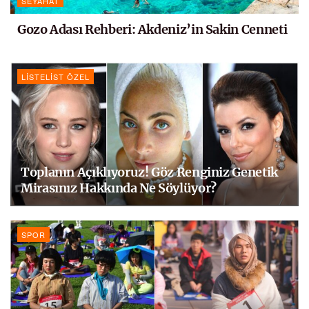
SEYAHAT
Gozo Adası Rehberi: Akdeniz’in Sakin Cenneti
LISTELIST ÖZEL
Toplanın Açıklıyoruz! Göz Renginiz Genetik
Mirasınız Hakkında Ne Söylüyor?
SPOR