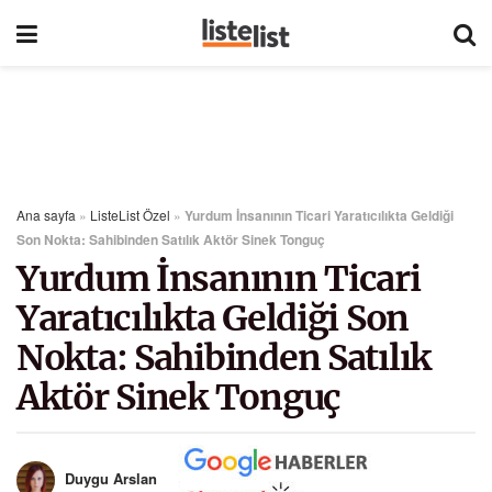
Ana sayfa
»
ListeList Özel
»
Yurdum İnsanının Ticari Yaratıcılıkta Geldiği
Son Nokta: Sahibinden Satılık Aktör Sinek Tonguç
Yurdum İnsanının Ticari
Yaratıcılıkta Geldiği Son
Nokta: Sahibinden Satılık
Aktör Sinek Tonguç
Duygu Arslan