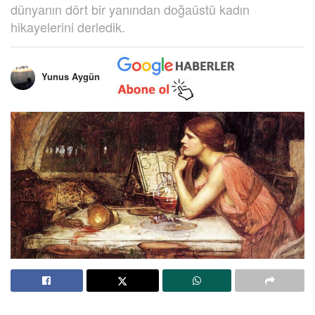
dünyanın dört bir yanından doğaüstü kadın
hikayelerini derledik.
Yunus Aygün