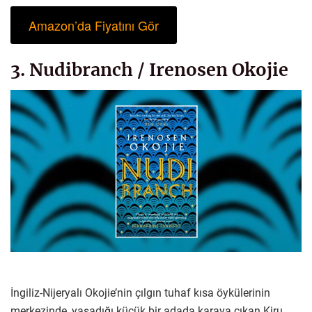
Amazon’da Fiyatını Gör
3. Nudibranch / Irenosen Okojie
İngiliz-Nijeryalı Okojie’nin çılgın tuhaf kısa öykülerinin
merkezinde, yaşadığı küçük bir adada karaya çıkan Kiru