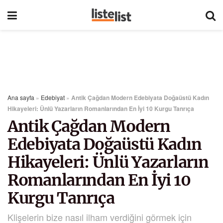
Ana sayfa
»
Edebiyat
»
Antik Çağdan Modern Edebiyata Doğaüstü Kadın
Hikayeleri: Ünlü Yazarların Romanlarından En İyi 10 Kurgu Tanrıça
Antik Çağdan Modern
Edebiyata Doğaüstü Kadın
Hikayeleri: Ünlü Yazarların
Romanlarından En İyi 10
Kurgu Tanrıça
Klişelerin bize nasıl ilham verdiğini görmek için