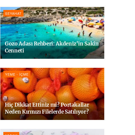
SEYAHAT
Gozo Adası Rehberi: Akdeniz’in Sakin
Cenneti
YEME - İÇME
Hiç Dikkat Ettiniz mi? Portakallar
Neden Kırmızı Filelerde Satılıyor?