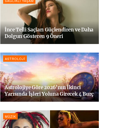
SAĞLIKLI YAŞAM
İnce Telli Saçları Güçlendiren ve Daha
Dolgun Gösteren 9 Öneri
ASTROLOJI
Astrolojiye Göre 2026’nın İkinci
Yarısında İşleri Yoluna Girecek 4 Burç
MÜZIK