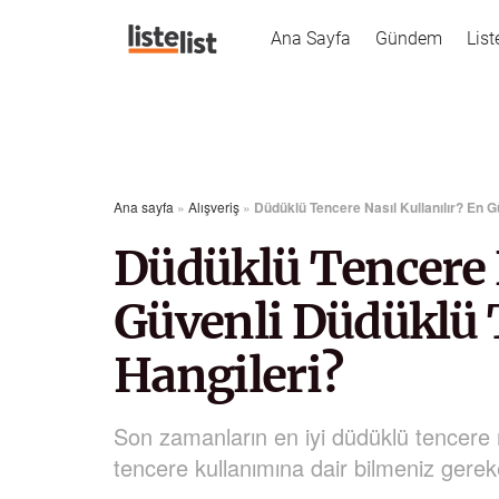
Ana Sayfa
Gündem
List
Ana sayfa
»
Alışveriş
»
Düdüklü Tencere Nasıl Kullanılır? En G
Düdüklü Tencere N
Güvenli Düdüklü 
Hangileri?
Son zamanların en iyi düdüklü tencere mo
tencere kullanımına dair bilmeniz gere