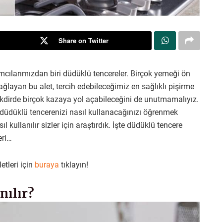
Share on Twitter
cılarımızdan biri düdüklü tencereler. Birçok yemeği ön
layan bu alet, tercih edebileceğimiz en sağlıklı pişirme
akdirde birçok kazaya yol açabileceğini de unutmamalıyız.
e düdüklü tencerenizi nasıl kullanacağınızı öğrenmek
 kullanılır sizler için araştırdık. İşte düdüklü tencere
eri…
etleri için
buraya
tıklayın!
nılır?