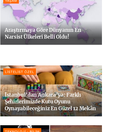
YAŞAM
Araştırmaya Göre Dünyanın En
Narsist Ülkeleri Belli Oldu!
LISTELIST ÖZEL
İstanbul’dan Ankara’ya: Farklı
Şehirlerimizde Kutu Oyunu
Oynayabileceğiniz En Güzel 12 Mekân
TEKNOLOJI - BILIM