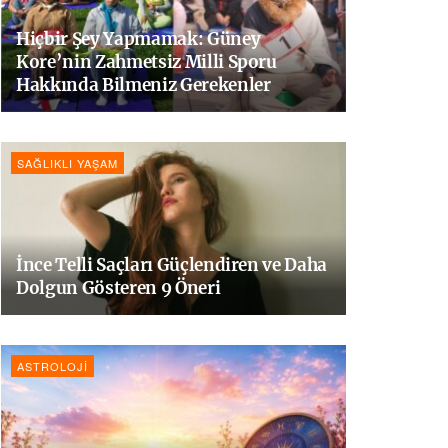
Hiçbir Şey Yapmamak: Güney
Kore’nin Zahmetsiz Milli Sporu
Hakkında Bilmeniz Gerekenler
SAĞLIKLI YAŞAM
İnce Telli Saçları Güçlendiren ve Daha
Dolgun Gösteren 9 Öneri
ASTROLOJI