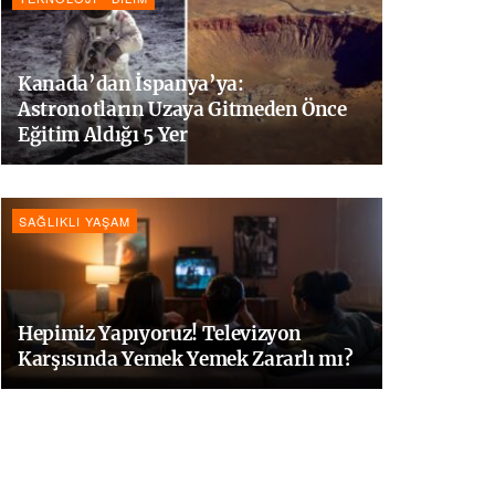
Kanada’dan İspanya’ya:
Astronotların Uzaya Gitmeden Önce
Eğitim Aldığı 5 Yer
SAĞLIKLI YAŞAM
Hepimiz Yapıyoruz! Televizyon
Karşısında Yemek Yemek Zararlı mı?