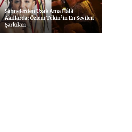
Sahnelerden Uzak Ama Hâlâ
Akıllarda: Özlem Tekin’in En Sevilen
Şarkıları