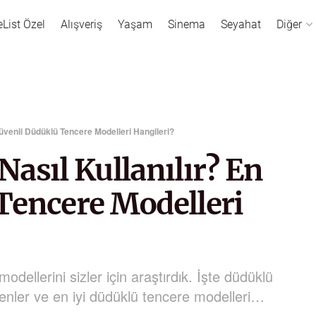
eList Özel
Alışveriş
Yaşam
Sinema
Seyahat
Diğer
üvenli Düdüklü Tencere Modelleri Hangileri?
asıl Kullanılır? En
Tencere Modelleri
dellerini sizler için araştırdık. İşte düdüklü
kenler ve en iyi düdüklü tencere modelleri…