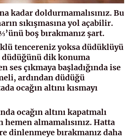
ına kadar doldurmamalısınız. Bu
rın sıkışmasına yol açabilir.
⅓’ünü boş bırakmanız şart.
üklü tencereniz yoksa düdüklüyü
a düdüğünü dik konuma
en ses çıkmaya başladığında ise
meli, ardından düdüğü
ada ocağın altını kısmayı
nda ocağın altını kapatmalı
an hemen almamalısınız. Hatta
re dinlenmeye bırakmanız daha