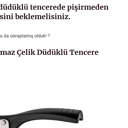
düdüklü tencerede pişirmeden
ini beklemelisiniz.
unu da cevaplamış olduk! ?
nmaz Çelik Düdüklü Tencere