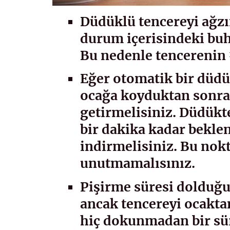
Düdüklü tencereyi ağz
durum içerisindeki buha
Bu nedenle tencerenin 
Eğer otomatik bir düd
ocağa koyduktan sonr
getirmelisiniz. Düdükt
bir dakika kadar bekle
indirmelisiniz. Bu nokt
unutmamalısınız.
Pişirme süresi dolduğu
ancak tencereyi ocakt
hiç dokunmadan bir sü