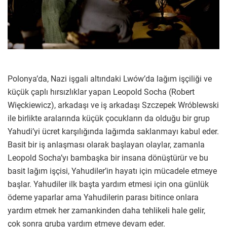
Polonya’da, Nazi işgali altındaki Lwów’da lağım işçiliği ve
küçük çaplı hırsızlıklar yapan Leopold Socha (Robert
Więckiewicz), arkadaşı ve iş arkadaşı Szczepek Wróblewski
ile birlikte aralarında küçük çocukların da olduğu bir grup
Yahudi’yi ücret karşılığında lağımda saklanmayı kabul eder.
Basit bir iş anlaşması olarak başlayan olaylar, zamanla
Leopold Socha’yı bambaşka bir insana dönüştürür ve bu
basit lağım işçisi, Yahudiler’in hayatı için mücadele etmeye
başlar. Yahudiler ilk başta yardım etmesi için ona günlük
ödeme yaparlar ama Yahudilerin parası bitince onlara
yardım etmek her zamankinden daha tehlikeli hale gelir,
çok sonra gruba yardım etmeye devam eder.