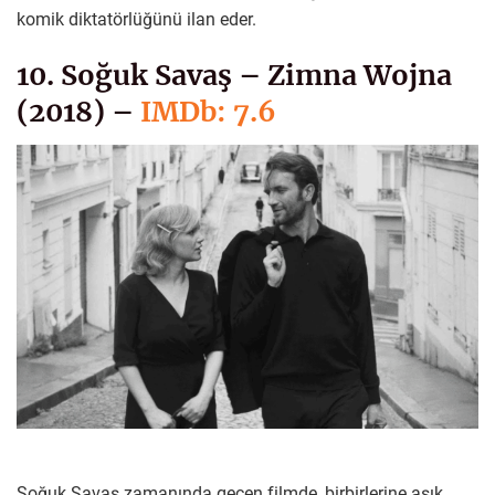
komik diktatörlüğünü ilan eder.
10. Soğuk Savaş – Zimna Wojna
(2018) –
IMDb: 7.6
Soğuk Savaş zamanında geçen filmde, birbirlerine aşık