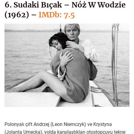
6. Sudaki Bıçak – Nóż W Wodzie
(1962) –
IMDb: 7.5
Polonyalı çift Andrzej (Leon Niemczyk) ve Krystyna
(Jolanta Umecka), yolda karşılaştıkları otostopçuyu tekne