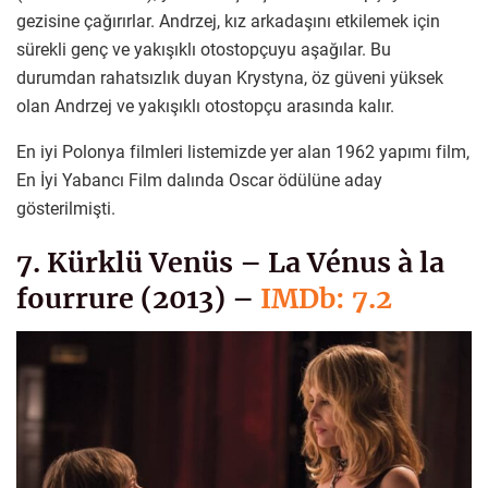
gezisine çağırırlar. Andrzej, kız arkadaşını etkilemek için
sürekli genç ve yakışıklı otostopçuyu aşağılar. Bu
durumdan rahatsızlık duyan Krystyna, öz güveni yüksek
olan Andrzej ve yakışıklı otostopçu arasında kalır.
En iyi Polonya filmleri listemizde yer alan 1962 yapımı film,
En İyi Yabancı Film dalında Oscar ödülüne aday
gösterilmişti.
7. Kürklü Venüs – La Vénus à la
fourrure (2013) –
IMDb: 7.2