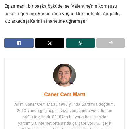
Eş zamanlı bir başka öyküde ise, Valentine’nin komşusu
hukuk öğrencisi Auguste’nin yaşadıkları anlatılır. Auguste,
kız arkadaşı Karin’in ihanetine uğramıştır.
Caner Cem Martı
Adım Caner Cem Martı, 1996 yılında Bartın'da doğdum.
2010 yılında geçirdiğim kaza sonucunda vücudumun
%99'u felç kaldı. 2015'ten bu yana bazı cihazlar
yardımıyla internet ortamında çalışabiliyorum. İçerik