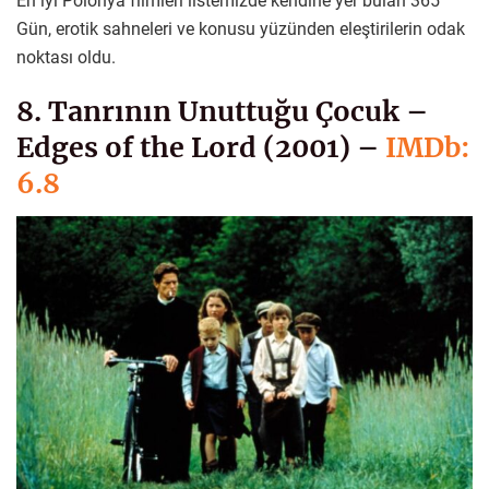
En iyi Polonya filmleri listemizde kendine yer bulan 365
Gün, erotik sahneleri ve konusu yüzünden eleştirilerin odak
noktası oldu.
8. Tanrının Unuttuğu Çocuk –
Edges of the Lord (2001) –
IMDb:
6.8