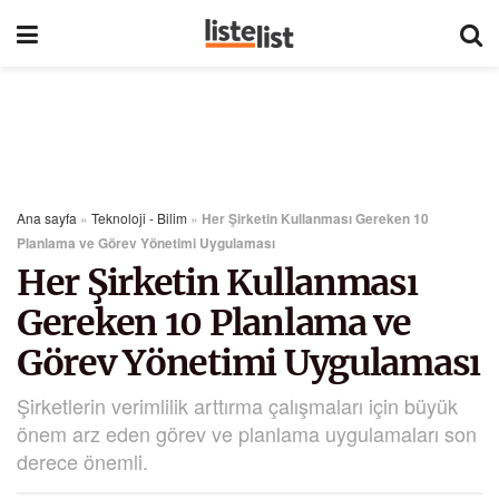
Ana sayfa
»
Teknoloji - Bilim
»
Her Şirketin Kullanması Gereken 10
Planlama ve Görev Yönetimi Uygulaması
Her Şirketin Kullanması
Gereken 10 Planlama ve
Görev Yönetimi Uygulaması
Şirketlerin verimlilik arttırma çalışmaları için büyük
önem arz eden görev ve planlama uygulamaları son
derece önemli.