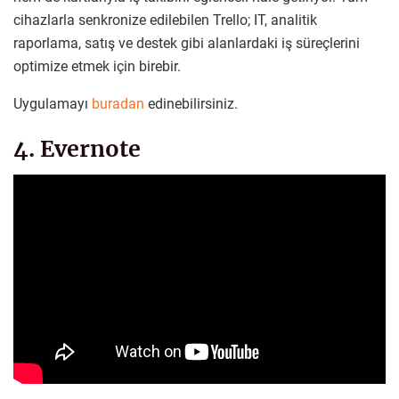
cihazlarla senkronize edilebilen Trello; IT, analitik
raporlama, satış ve destek gibi alanlardaki iş süreçlerini
optimize etmek için birebir.
Uygulamayı
buradan
edinebilirsiniz.
4. Evernote