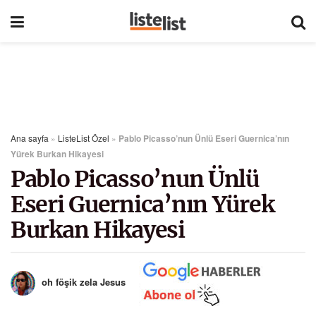
Ana sayfa
»
ListeList Özel
»
Pablo Picasso’nun Ünlü Eseri Guernica’nın
Yürek Burkan Hikayesi
Pablo Picasso’nun Ünlü
Eseri Guernica’nın Yürek
Burkan Hikayesi
oh föşik zela Jesus