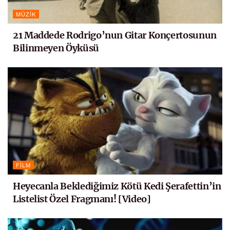
MÜZIK
21 Maddede Rodrigo’nun Gitar Konçertosunun
Bilinmeyen Öyküsü
FILM
Heyecanla Beklediğimiz Kötü Kedi Şerafettin’in
Listelist Özel Fragmanı! [Video]