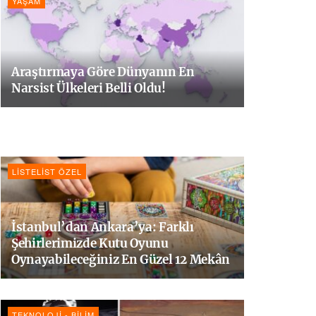
YAŞAM
Araştırmaya Göre Dünyanın En
Narsist Ülkeleri Belli Oldu!
LISTELIST ÖZEL
İstanbul’dan Ankara’ya: Farklı
Şehirlerimizde Kutu Oyunu
Oynayabileceğiniz En Güzel 12 Mekân
TEKNOLOJI - BILIM