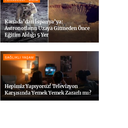
Kanada’dan İspanya’ya:
Astronotların Uzaya Gitmeden Önce
Eğitim Aldığı 5 Yer
SAĞLIKLI YAŞAM
Hepimiz Yapıyoruz! Televizyon
Karşısında Yemek Yemek Zararlı mı?