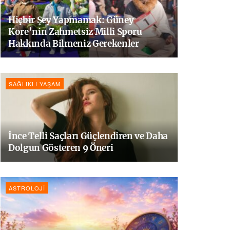
Hiçbir Şey Yapmamak: Güney
Kore’nin Zahmetsiz Milli Sporu
Hakkında Bilmeniz Gerekenler
SAĞLIKLI YAŞAM
İnce Telli Saçları Güçlendiren ve Daha
Dolgun Gösteren 9 Öneri
ASTROLOJI