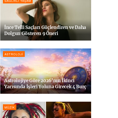
SAĞLIKLI YAŞAM
İnce Telli Saçları Güçlendiren ve Daha
Dolgun Gösteren 9 Öneri
ASTROLOJI
Astrolojiye Göre 2026’nın İkinci
Yarısında İşleri Yoluna Girecek 4 Burç
MÜZIK