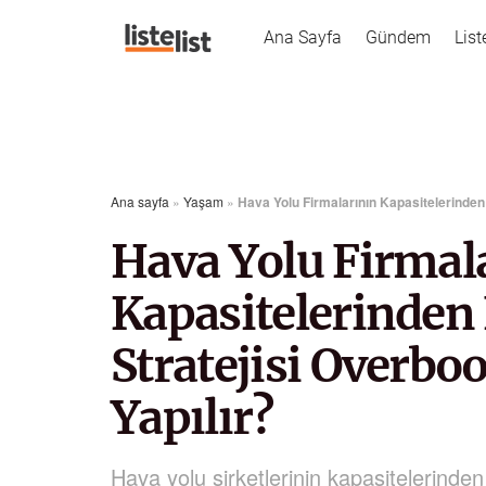
Ana Sayfa
Gündem
List
Ana sayfa
»
Yaşam
»
Hava Yolu Firmalarının Kapasitelerinden 
Hava Yolu Firmal
Kapasitelerinden 
Stratejisi Overbo
Yapılır?
Hava yolu şirketlerinin kapasitelerinden