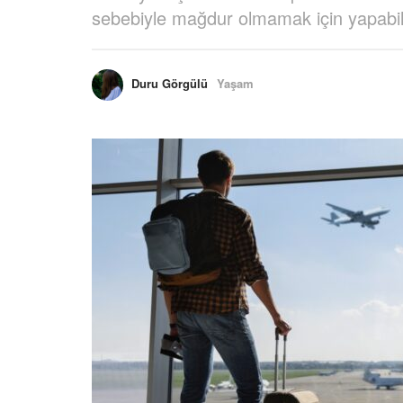
sebebiyle mağdur olmamak için yapabile
Duru Görgülü
Yaşam