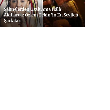
Sahnelerden Uzak Ama Hâlâ
Akıllarda: Özlem Tekin’in En Sevilen
Şarkıları