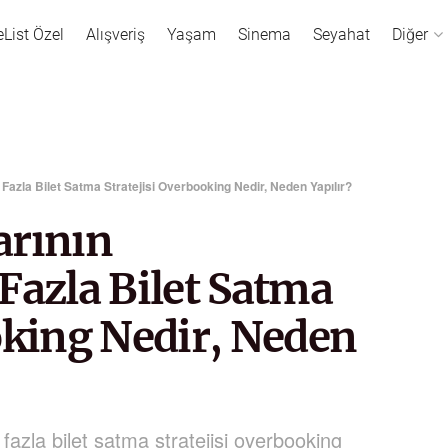
eList Özel
Alışveriş
Yaşam
Sinema
Seyahat
Diğer
Fazla Bilet Satma Stratejisi Overbooking Nedir, Neden Yapılır?
arının
Fazla Bilet Satma
oking Nedir, Neden
 fazla bilet satma stratejisi overbooking