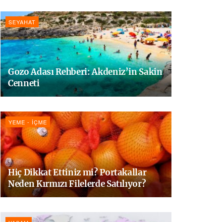
SEYAHAT
Gozo Adası Rehberi: Akdeniz’in Sakin
Cenneti
YEME - İÇME
Hiç Dikkat Ettiniz mi? Portakallar
Neden Kırmızı Filelerde Satılıyor?