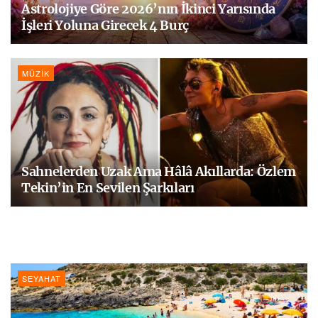
Astrolojiye Göre 2026’nın İkinci Yarısında
İşleri Yoluna Girecek 4 Burç
MÜZIK
Sahnelerden Uzak Ama Hâlâ Akıllarda: Özlem
Tekin’in En Sevilen Şarkıları
SEYAHAT