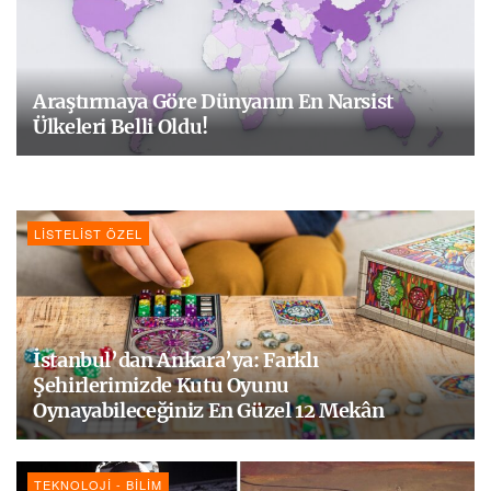
Araştırmaya Göre Dünyanın En Narsist
Ülkeleri Belli Oldu!
LISTELIST ÖZEL
İstanbul’dan Ankara’ya: Farklı
Şehirlerimizde Kutu Oyunu
Oynayabileceğiniz En Güzel 12 Mekân
TEKNOLOJI - BILIM