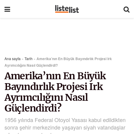
Ana sayfa
»
Tarih
»
Amerika’nın En Büyük Bayındırlık Projesi Irk
Ayrımcılığını Nasıl Güçlendirdi?
Amerika’nın En Büyük
Bayındırlık Projesi Irk
Ayrımcılığını Nasıl
Güçlendirdi?
1956 yılında Federal Otoyol Yasası kabul edildikten
sonra şehir merkezinde yaşayan siyah vatandaşlar