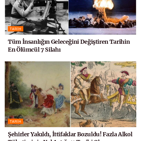
TARIH
Tüm İnsanlığın Geleceğini Değiştiren Tarihin
En Ölümcül 7 Silahı
TARIH
Şehirler Yakıldı, İttifaklar Bozuldu! Fazla Alkol