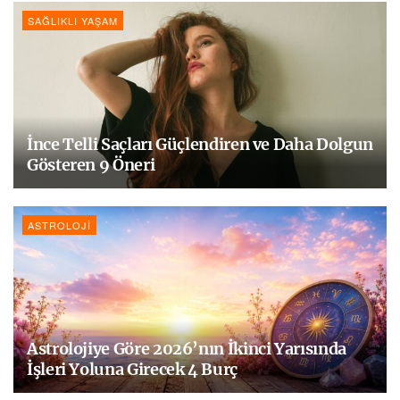
SAĞLIKLI YAŞAM
İnce Telli Saçları Güçlendiren ve Daha Dolgun
Gösteren 9 Öneri
ASTROLOJI
Astrolojiye Göre 2026’nın İkinci Yarısında
İşleri Yoluna Girecek 4 Burç