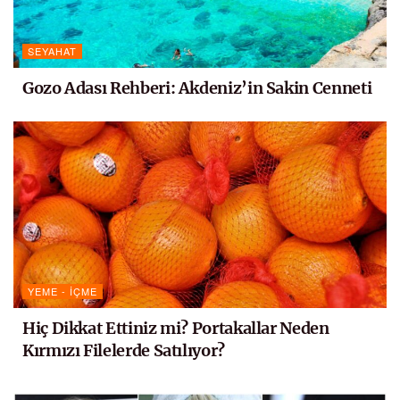
SEYAHAT
Gozo Adası Rehberi: Akdeniz’in Sakin Cenneti
YEME - İÇME
Hiç Dikkat Ettiniz mi? Portakallar Neden
Kırmızı Filelerde Satılıyor?