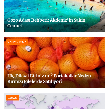
Gozo Adası Rehberi: Akdeniz’in Sakin
Cenneti
YEME - İÇME
Hiç Dikkat Ettiniz mi? Portakallar Neden
Kırmızı Filelerde Satılıyor?
YAŞAM