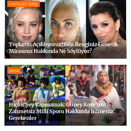
LISTELIST ÖZEL
Toplanın Açıklıyoruz! Göz Renginiz Genetik
Mirasınız Hakkında Ne Söylüyor?
SPOR
Hiçbir Şey Yapmamak: Güney Kore’nin
Zahmetsiz Milli Sporu Hakkında Bilmeniz
Gerekenler