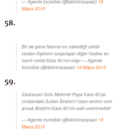
— Agente Increíble (@delininsopasi)
19
Mayıs 2015
58.
Bir de gene Naima’nın naklettiği cellat-
vicdan ilişkisini sorgulayan diğer hadise en
namlı cellat Kara Ali’nin olayı — Agente
Increíble (@delininsopasi)
19 Mayıs 2015
59.
Sadrazam Sofu Mehmet Paşa Kara Ali’ye
zindandaki Sultan İbrahim’i idam emrini verir
ancak İbrahim Kara Ali’nin eski velinimetidir
— Agente Increíble (@delininsopasi)
19
Mayıs 2015