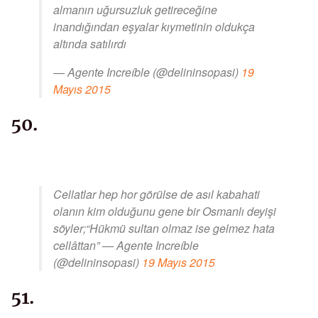
almanın uğursuzluk getireceğine
inandığından eşyalar kıymetinin oldukça
altında satılırdı
— Agente Increíble (@delininsopasi)
19
Mayıs 2015
50.
Cellatlar hep hor görülse de asıl kabahati
olanın kim olduğunu gene bir Osmanlı deyişi
söyler;“Hükmü sultan olmaz ise gelmez hata
cellâttan” — Agente Increíble
(@delininsopasi)
19 Mayıs 2015
51.