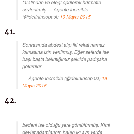
tarafından ve eteği öpülerek hürmetle
söylenirmiş — Agente Increíble
(@delininsopasi)
19 Mayıs 2015
41.
Sonrasında abdest alıp iki rekat namaz
kılmasına izin verilirmiş. Eğer seferde ise
başı başta belirttiğimiz şekilde padişaha
götürülür
— Agente Increíble (@delininsopasi)
19
Mayıs 2015
42.
bedeni ise olduğu yere gömülürmüş. Kimi
devlet adamlarının halen iki ayrı yerde