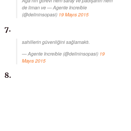
Ağa’nın görevi hem saray ve padişahın hem
de liman ve — Agente Increíble
(@delininsopasi)
19 Mayıs 2015
7.
sahillerin güvenliğini sağlamaktı.
— Agente Increíble (@delininsopasi)
19
Mayıs 2015
8.