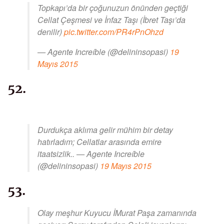
Topkapı’da bir çoğunuzun önünden geçtiği
Cellat Çeşmesi ve İnfaz Taşı (İbret Taşı’da
denilir)
pic.twitter.com/PR4rPnOhzd
— Agente Increíble (@delininsopasi)
19
Mayıs 2015
52.
Durdukça aklıma gelir mühim bir detay
hatırladım; Cellatlar arasında emire
itaatsizlik.. — Agente Increíble
(@delininsopasi)
19 Mayıs 2015
53.
Olay meşhur Kuyucu İMurat Paşa zamanında