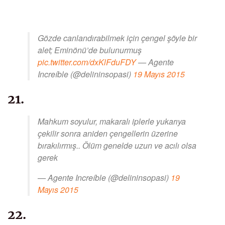
Gözde canlandırabilmek için çengel şöyle bir
alet; Eminönü’de bulunurmuş
pic.twitter.com/dxKlFduFDY
— Agente
Increíble (@delininsopasi)
19 Mayıs 2015
21.
Mahkum soyulur, makaralı iplerle yukarıya
çekilir sonra aniden çengellerin üzerine
bırakılırmış.. Ölüm genelde uzun ve acılı olsa
gerek
— Agente Increíble (@delininsopasi)
19
Mayıs 2015
22.