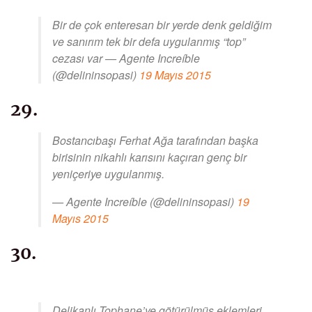
Bir de çok enteresan bir yerde denk geldiğim
ve sanırım tek bir defa uygulanmış “top”
cezası var — Agente Increíble
(@delininsopasi)
19 Mayıs 2015
29.
Bostancıbaşı Ferhat Ağa tarafından başka
birisinin nikahlı karısını kaçıran genç bir
yeniçeriye uygulanmış.
— Agente Increíble (@delininsopasi)
19
Mayıs 2015
30.
Delikanlı Tophane’ye götürülmüş,eklemleri