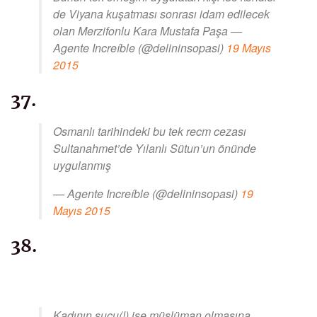
de Viyana kuşatması sonrası idam edilecek
olan Merzifonlu Kara Mustafa Paşa —
Agente Increíble (@delininsopasi)
19 Mayıs
2015
37.
Osmanlı tarihindeki bu tek recm cezası
Sultanahmet’de Yılanlı Sütun’un önünde
uygulanmış
— Agente Increíble (@delininsopasi)
19
Mayıs 2015
38.
Kadının suçu(!) ise müslüman olmasına