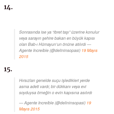
14.
Sonrasında ise ya “ibret taşı” üzerine konulur
veya sarayın şehire bakan en büyük kapısı
olan Bab-ı Hümayun’un önüne atılırdı —
Agente Increíble (@delininsopasi)
19 Mayıs
2015
15.
Hırsızları genelde suçu işledikleri yerde
asma adeti vardı; bir dükkanı veya evi
soyduysa örneğin o evin kapısına asılırdı
— Agente Increíble (@delininsopasi)
19
Mayıs 2015