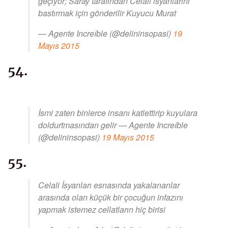
geçiyor; Saray tarafından Celali isyanlarını
bastırmak için gönderilir Kuyucu Murat
— Agente Increíble (@delininsopasi)
19
Mayıs 2015
54.
İsmi zaten binlerce insanı katlettirip kuyulara
doldurtmasından gelir — Agente Increíble
(@delininsopasi)
19 Mayıs 2015
55.
Celali İsyanları esnasında yakalananlar
arasında olan küçük bir çocuğun infazını
yapmak istemez cellatların hiç birisi