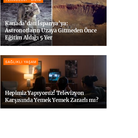
Kanada’dan İspanya’ya:
Astronotların Uzaya Gitmeden Önce
Eğitim Aldığı 5 Yer
SAĞLIKLI YAŞAM
Hepimiz Yapıyoruz! Televizyon
Karşısında Yemek Yemek Zararlı mı?