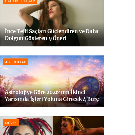
SAĞLIKLI YAŞAM
İnce Telli Saçları Güçlendiren ve Daha
Dolgun Gösteren 9 Öneri
ASTROLOJI
Astrolojiye Göre 2026’nın İkinci
Yarısında İşleri Yoluna Girecek 4 Burç
MÜZIK