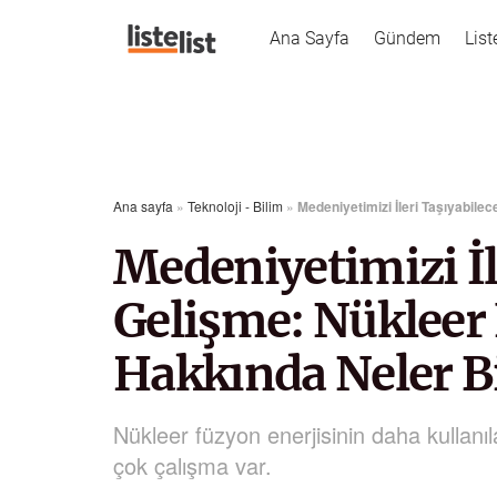
Ana Sayfa
Gündem
List
Ana sayfa
»
Teknoloji - Bilim
»
Medeniyetimizi İleri Taşıyabile
Medeniyetimizi İl
Gelişme: Nükleer 
Hakkında Neler Bi
Nükleer füzyon enerjisinin daha kullanıl
çok çalışma var.