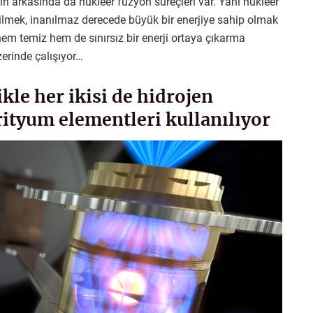
nin arkasında da nükleer füzyon süreçleri var. Yani nükleer
bilmek, inanılmaz derecede büyük bir enerjiye sahip olmak
hem temiz hem de sınırsız bir enerji ortaya çıkarma
zerinde çalışıyor…
kle her ikisi de hidrojen
rityum elementleri kullanılıyor