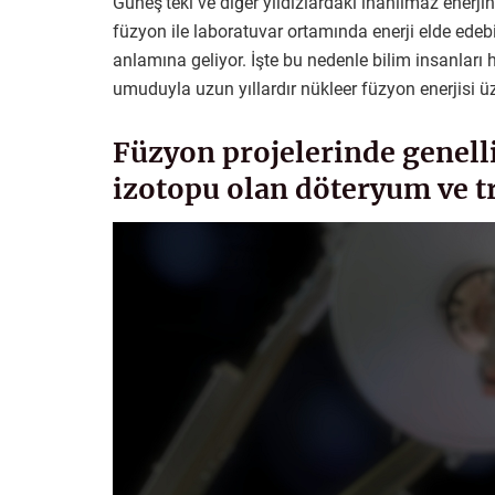
Güneş’teki ve diğer yıldızlardaki inanılmaz enerji
füzyon ile laboratuvar ortamında enerji elde ede
anlamına geliyor. İşte bu nedenle bilim insanları 
umuduyla uzun yıllardır nükleer füzyon enerjisi ü
Füzyon projelerinde genelli
izotopu olan döteryum ve t