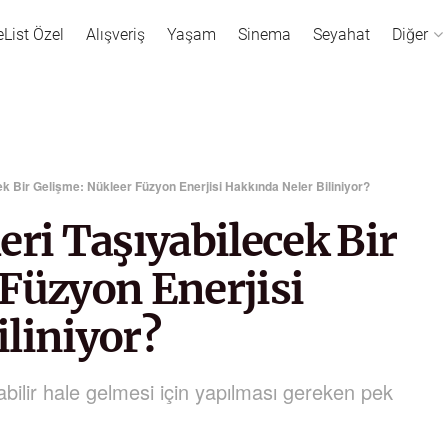
eList Özel
Alışveriş
Yaşam
Sinema
Seyahat
Diğer
cek Bir Gelişme: Nükleer Füzyon Enerjisi Hakkında Neler Biliniyor?
eri Taşıyabilecek Bir
Füzyon Enerjisi
liniyor?
abilir hale gelmesi için yapılması gereken pek