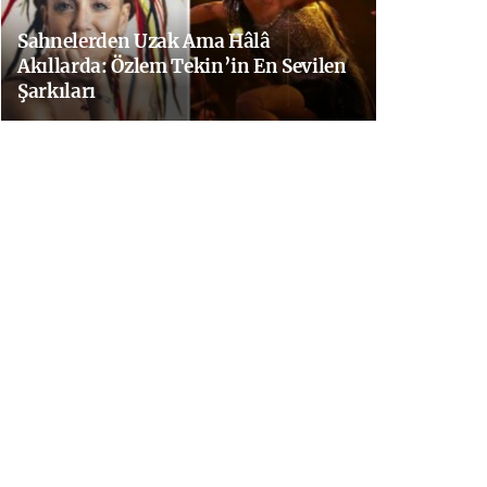
Sahnelerden Uzak Ama Hâlâ
Akıllarda: Özlem Tekin’in En Sevilen
Şarkıları