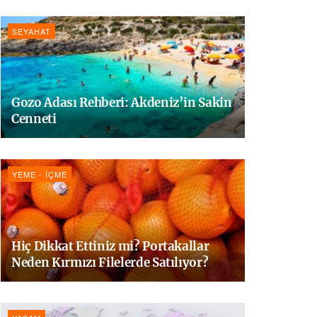
SEYAHAT
Gozo Adası Rehberi: Akdeniz’in Sakin
Cenneti
YEME - İÇME
Hiç Dikkat Ettiniz mi? Portakallar
Neden Kırmızı Filelerde Satılıyor?