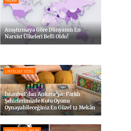
YAŞAM
Araştırmaya Göre Dünyanın En
Narsist Ülkeleri Belli Oldu!
LISTELIST ÖZEL
İstanbul’dan Ankara’ya: Farklı
Şehirlerimizde Kutu Oyunu
Oynayabileceğiniz En Güzel 12 Mekân
TEKNOLOJI - BILIM