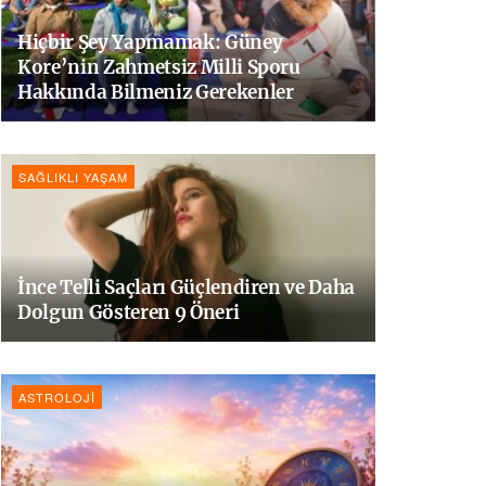
Hiçbir Şey Yapmamak: Güney
Kore’nin Zahmetsiz Milli Sporu
Hakkında Bilmeniz Gerekenler
SAĞLIKLI YAŞAM
İnce Telli Saçları Güçlendiren ve Daha
Dolgun Gösteren 9 Öneri
ASTROLOJI