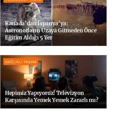
Kanada’dan İspanya’ya:
Astronotların Uzaya Gitmeden Önce
Eğitim Aldığı 5 Yer
SAĞLIKLI YAŞAM
Hepimiz Yapıyoruz! Televizyon
Karşısında Yemek Yemek Zararlı mı?