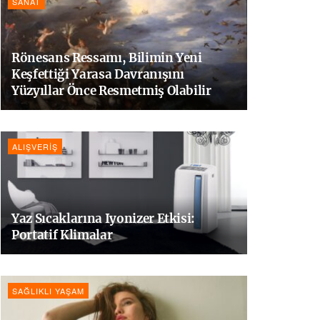
SANAT
Rönesans Ressamı, Bilimin Yeni
Keşfettiği Yarasa Davranışını
Yüzyıllar Önce Resmetmiş Olabilir
ALIŞVERIŞ
Yaz Sıcaklarına Iyonizer Etkisi:
Portatif Klimalar
SAĞLIKLI YAŞAM