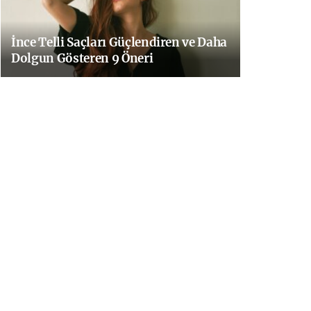
İnce Telli Saçları Güçlendiren ve Daha
Dolgun Gösteren 9 Öneri