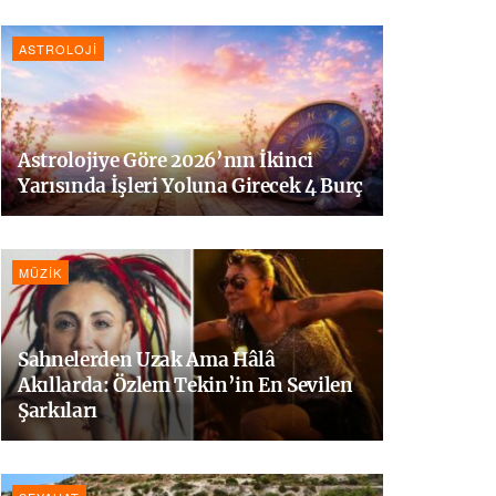
ASTROLOJI
Astrolojiye Göre 2026’nın İkinci
Yarısında İşleri Yoluna Girecek 4 Burç
MÜZIK
Sahnelerden Uzak Ama Hâlâ
Akıllarda: Özlem Tekin’in En Sevilen
Şarkıları