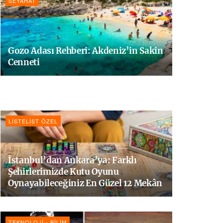
SEYAHAT
Gozo Adası Rehberi: Akdeniz’in Sakin
Cenneti
LISTELIST ÖZEL
İstanbul’dan Ankara’ya: Farklı
Şehirlerimizde Kutu Oyunu
Oynayabileceğiniz En Güzel 12 Mekân
TEKNOLOJI - BILIM