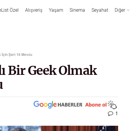
eList Özel
Alışveriş
Yaşam
Sinema
Seyahat
Diğer
 İçin Şart 16 Mevzu
ı Bir Geek Olmak
u
1