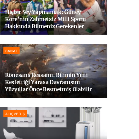
Hiçbir Şey Yapmamak: Güney
Kore’nin Zahmetsiz Milli Sporu
Hakkında Bilmeniz Gerekenler
SANAT
Rönesans Ressamı, Bilimin Yeni
Keşfettiği Yarasa Davranışını
Yüzyıllar Önce Resmetmiş Olabilir
ALIŞVERIŞ