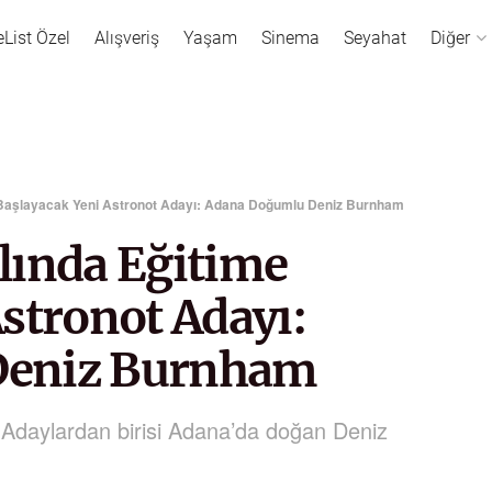
eList Özel
Alışveriş
Yaşam
Sinema
Seyahat
Diğer
 Başlayacak Yeni Astronot Adayı: Adana Doğumlu Deniz Burnham
lında Eğitime
stronot Adayı:
Deniz Burnham
. Adaylardan birisi Adana’da doğan Deniz