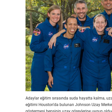
Adaylar eğitim sırasında suda hayatta kalma, uza
eğitimi Houston’da bulunan Johnson Uzay Merkezi
göstermesi hepsinin uzay görevlerine uygun olduğ