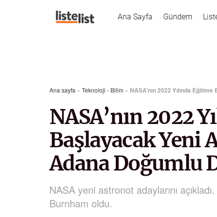
Ana Sayfa
Gündem
List
Ana sayfa
»
Teknoloji - Bilim
»
NASA’nın 2022 Yılında Eğitime
NASA’nın 2022 Yı
Başlayacak Yeni A
Adana Doğumlu 
NASA yeni astronot adaylarını açıkladı
Burnham oldu.