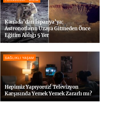
Kanada’dan İspanya’ya:
Astronotların Uzaya Gitmeden Önce
Eğitim Aldığı 5 Yer
SAĞLIKLI YAŞAM
Hepimiz Yapıyoruz! Televizyon
Karşısında Yemek Yemek Zararlı mı?