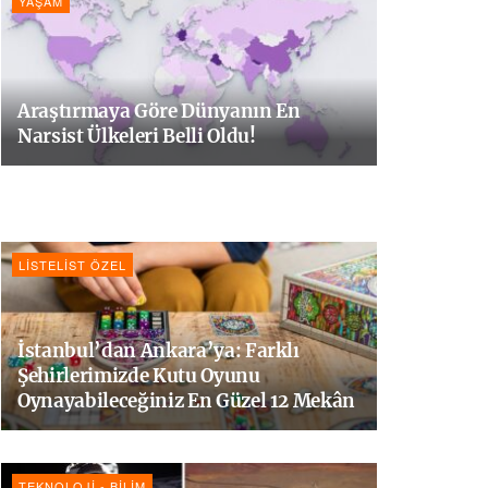
YAŞAM
Araştırmaya Göre Dünyanın En
Narsist Ülkeleri Belli Oldu!
LISTELIST ÖZEL
İstanbul’dan Ankara’ya: Farklı
Şehirlerimizde Kutu Oyunu
Oynayabileceğiniz En Güzel 12 Mekân
TEKNOLOJI - BILIM