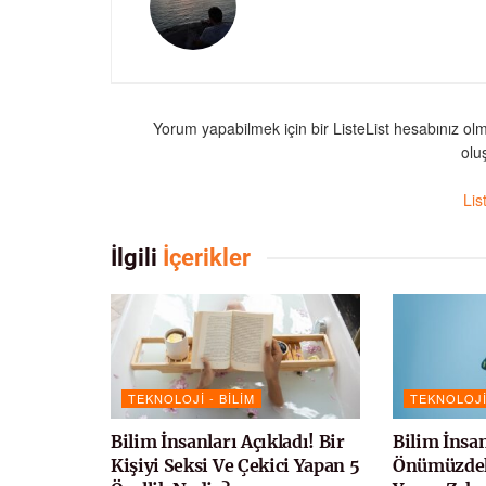
Yorum yapabilmek için bir ListeList hesabınız ol
oluş
Lis
İlgili
İçerikler
TEKNOLOJI - BILIM
TEKNOLOJI 
Bilim İnsanları Açıkladı! Bir
Bilim İnsan
Kişiyi Seksi Ve Çekici Yapan 5
Önümüzdeki