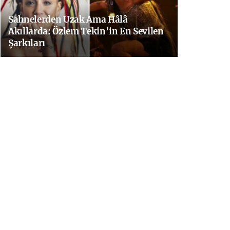
Sahnelerden Uzak Ama Hâlâ
Akıllarda: Özlem Tekin’in En Sevilen
Şarkıları