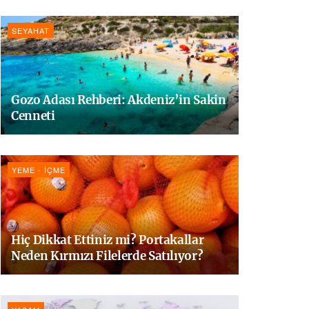
SEYAHAT
Gozo Adası Rehberi: Akdeniz’in Sakin
Cenneti
YEME - İÇME
Hiç Dikkat Ettiniz mi? Portakallar
Neden Kırmızı Filelerde Satılıyor?