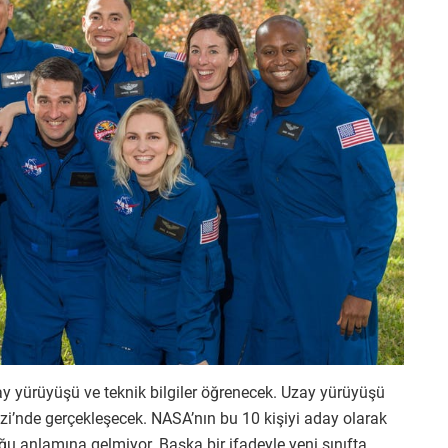
y yürüyüşü ve teknik bilgiler öğrenecek. Uzay yürüyüşü
’nde gerçekleşecek. NASA’nın bu 10 kişiyi aday olarak
u anlamına gelmiyor. Başka bir ifadeyle yeni sınıfta