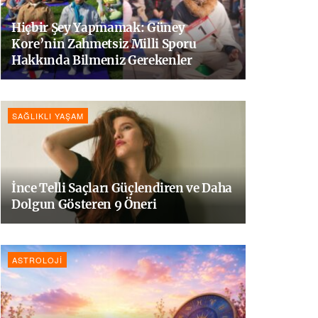
Hiçbir Şey Yapmamak: Güney
Kore’nin Zahmetsiz Milli Sporu
Hakkında Bilmeniz Gerekenler
SAĞLIKLI YAŞAM
İnce Telli Saçları Güçlendiren ve Daha
Dolgun Gösteren 9 Öneri
ASTROLOJI