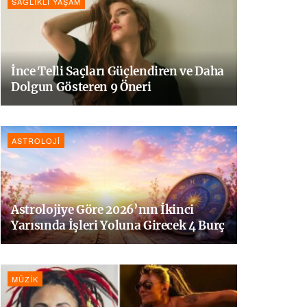
SAĞLIKLI YAŞAM
İnce Telli Saçları Güçlendiren ve Daha
Dolgun Gösteren 9 Öneri
ASTROLOJI
Astrolojiye Göre 2026’nın İkinci
Yarısında İşleri Yoluna Girecek 4 Burç
MÜZIK