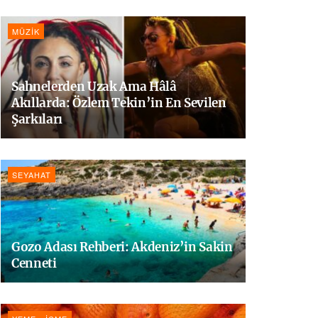
MÜZIK
Sahnelerden Uzak Ama Hâlâ
Akıllarda: Özlem Tekin’in En Sevilen
Şarkıları
SEYAHAT
Gozo Adası Rehberi: Akdeniz’in Sakin
Cenneti