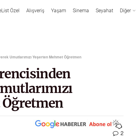
eList Özel
Alışveriş
Yaşam
Sinema
Seyahat
Diğer
yerek Umutlarımızı Yeşerten Mehmet Öğretmen
rencisinden
mutlarımızı
 Öğretmen
2