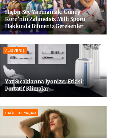
Hiçbir Şey Yapmamak: Güney
Kore’nin Zahmetsiz Milli Sporu
Hakkında Bilmeniz Gerekenler
ALIŞVERIŞ
Yaz Sıcaklarına Iyonizer Etkisi:
Portatif Klimalar
SAĞLIKLI YAŞAM