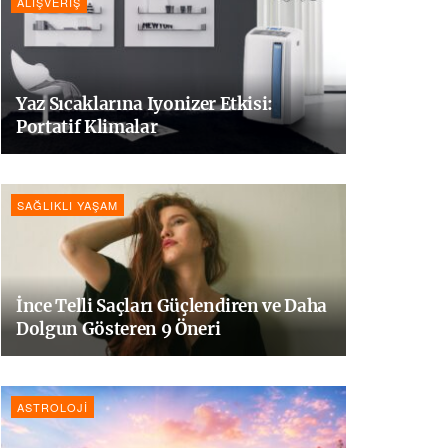
ALIŞVERIŞ
Yaz Sıcaklarına Iyonizer Etkisi:
Portatif Klimalar
SAĞLIKLI YAŞAM
İnce Telli Saçları Güçlendiren ve Daha
Dolgun Gösteren 9 Öneri
ASTROLOJI