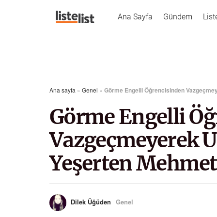
Ana Sayfa
Gündem
List
Ana sayfa
»
Genel
»
Görme Engelli Öğrencisinden Vazgeçme
Görme Engelli Öğ
Vazgeçmeyerek U
Yeşerten Mehmet
Dilek Üğüden
Genel