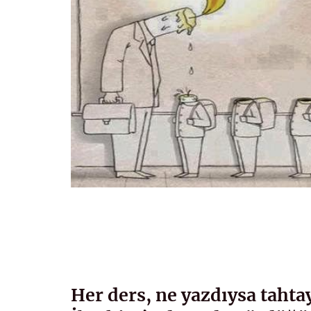
Her ders, ne yazdıysa tahta