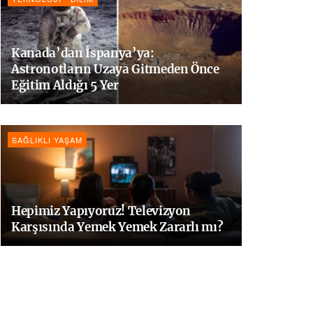
Kanada’dan İspanya’ya:
Astronotların Uzaya Gitmeden Önce
Eğitim Aldığı 5 Yer
SAĞLIKLI YAŞAM
Hepimiz Yapıyoruz! Televizyon
Karşısında Yemek Yemek Zararlı mı?