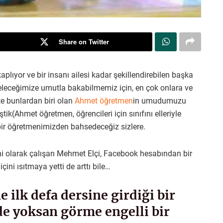
Share on Twitter
lıyor ve bir insanı ailesi kadar şekillendirebilen başka
eleceğimize umutla bakabilmemiz için, en çok onlara ve
şte bunlardan biri olan
Ahmet öğretmen
in umudumuzu
tik(Ahmet öğretmen, öğrencileri için sınıfını elleriyle
 bir öğretmenimizden bahsedeceğiz sizlere.
ni olarak çalışan Mehmet Elçi, Facebook hesabından bir
çini ısıtmaya yetti de arttı bile…
ilk defa dersine girdiği bir
zde yoksan görme engelli bir