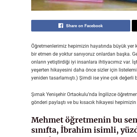
Share on Facebook
Öğretmenlerimiz hepimizin hayatında büyük yer kap
bir etmen de yoktur sanıyoruz onlardan başka. G
onların yetiştirdiği iyi insanlara ihtiyacımız var. İ
yeşerten hikayesini daha önce sizler için listelemiş
yeniden tasarlamıştı.) Şimdi ise yine çok değerli
Şırnak Yenişehir Ortaokulu’nda İngilizce öğretme
gönderi paylaştı ve bu kısacık hikayesi hepimizin i
Mehmet öğretmenin bu sene 
sınıfta, İbrahim isimli, yü