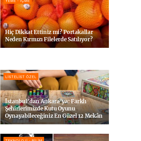
YEME - İÇME
Hiç Dikkat Ettiniz mi? Portakallar
Neden Kırmızı Filelerde Satılıyor?
LISTELIST ÖZEL
İstanbul’dan Ankara’ya: Farklı
Şehirlerimizde Kutu Oyunu
Oynayabileceğiniz En Güzel 12 Mekân
TEKNOLOJI - BILIM