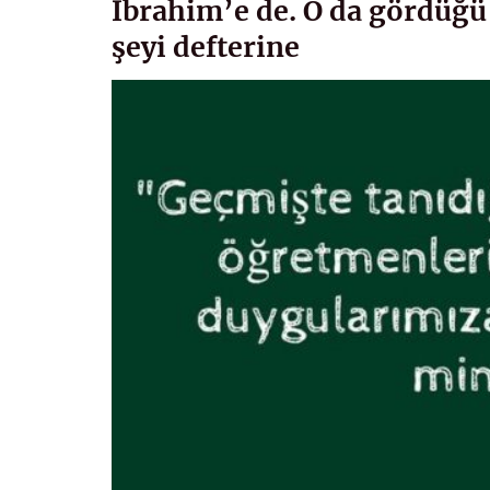
İbrahim’e de. O da gördüğü
şeyi defterine