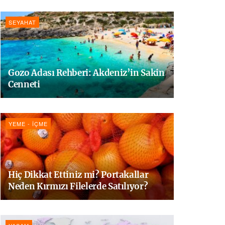
SEYAHAT
Gozo Adası Rehberi: Akdeniz’in Sakin
Cenneti
YEME - İÇME
Hiç Dikkat Ettiniz mi? Portakallar
Neden Kırmızı Filelerde Satılıyor?