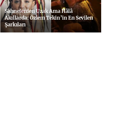
Sahnelerden Uzak Ama Hâlâ
Akıllarda: Özlem Tekin’in En Sevilen
Şarkıları