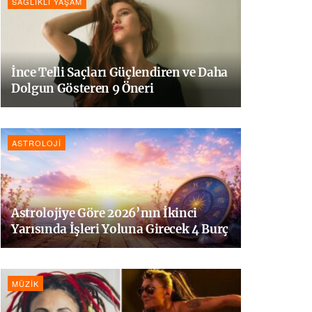
SAĞLIKLI YAŞAM
İnce Telli Saçları Güçlendiren ve Daha
Dolgun Gösteren 9 Öneri
ASTROLOJI
Astrolojiye Göre 2026’nın İkinci
Yarısında İşleri Yoluna Girecek 4 Burç
MÜZIK