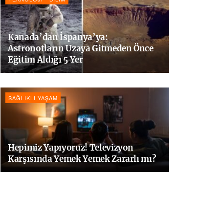
Kanada’dan İspanya’ya:
Astronotların Uzaya Gitmeden Önce
Eğitim Aldığı 5 Yer
SAĞLIKLI YAŞAM
Hepimiz Yapıyoruz! Televizyon
Karşısında Yemek Yemek Zararlı mı?