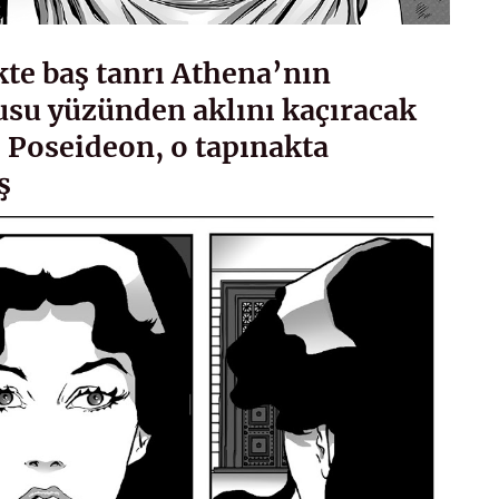
kte baş tanrı Athena’nın
usu yüzünden aklını kaçıracak
ı Poseideon, o tapınakta
ş