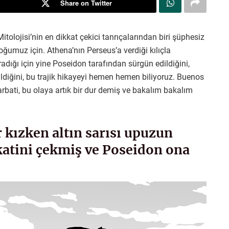
Share on Twitter
tolojisi’nin en dikkat çekici tanrıçalarından biri şüphesiz
ğumuz için. Athena’nın Perseus’a verdiği kılıçla
dığı için yine Poseidon tarafından sürgün edildiğini,
dildiğini, bu trajik hikayeyi hemen hemen biliyoruz. Buenos
arbati, bu olaya artık bir dur demiş ve bakalım bakalım
 kızken altın sarısı upuzun
katini çekmiş ve Poseidon ona