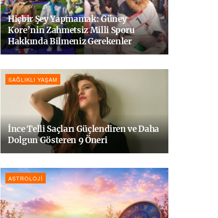
Hiçbir Şey Yapmamak: Güney
Kore’nin Zahmetsiz Milli Sporu
Hakkında Bilmeniz Gerekenler
SAĞLIKLI YAŞAM
İnce Telli Saçları Güçlendiren ve Daha
Dolgun Gösteren 9 Öneri
ASTROLOJI