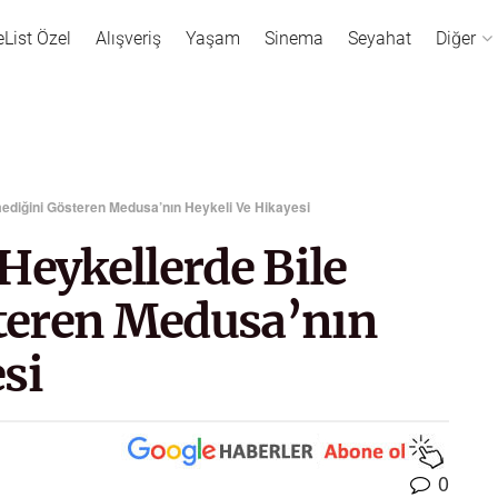
eList Özel
Alışveriş
Yaşam
Sinema
Seyahat
Diğer
mediğini Gösteren Medusa’nın Heykeli Ve Hikayesi
Heykellerde Bile
teren Medusa’nın
si
0