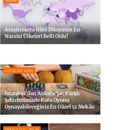
YAŞAM
Araştırmaya Göre Dünyanın En
Narsist Ülkeleri Belli Oldu!
LISTELIST ÖZEL
İstanbul’dan Ankara’ya: Farklı
Şehirlerimizde Kutu Oyunu
Oynayabileceğiniz En Güzel 12 Mekân
TEKNOLOJI - BILIM