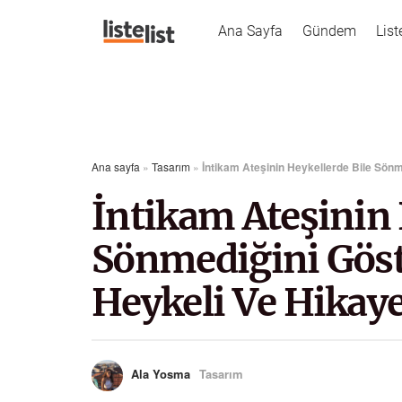
Ana Sayfa
Gündem
List
Ana sayfa
»
Tasarım
»
İntikam Ateşinin Heykellerde Bile Sön
İntikam Ateşinin 
Sönmediğini Gös
Heykeli Ve Hikaye
Ala Yosma
Tasarım