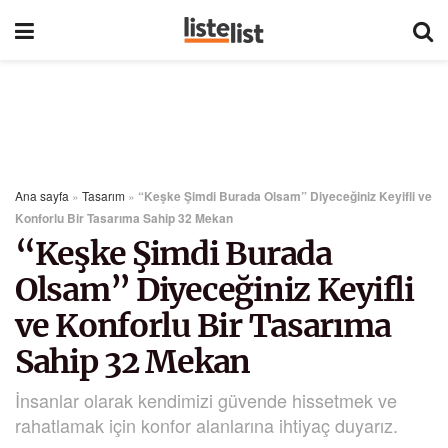
Ana sayfa
»
Tasarım
»
“Keşke Şimdi Burada Olsam” Diyeceğiniz Keyifli ve
Konforlu Bir Tasarıma Sahip 32 Mekan
“Keşke Şimdi Burada
Olsam” Diyeceğiniz Keyifli
ve Konforlu Bir Tasarıma
Sahip 32 Mekan
İnsanlar olarak kendimizi güvende hissetmek ve
rahatlamak için konfor alanlarına ihtiyaç duyarız.