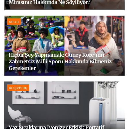
Mirasınız Hakkında Ne Söylüyor?
SPOR
Hiçbir Şey Yapmamak: Güney Kore’nin
Zahmetsiz Milli Sporu Hakkında Bilmeniz
Gerekenler
ALIŞVERIŞ
Yaz Sıcaklarına Iyonizer Etkisi: Portatif