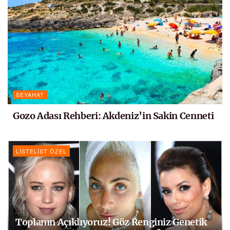
SEYAHAT
Gozo Adası Rehberi: Akdeniz’in Sakin Cenneti
LISTELIST ÖZEL
Toplanın Açıklıyoruz! Göz Renginiz Genetik