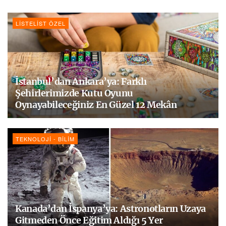
LISTELIST ÖZEL
İstanbul’dan Ankara’ya: Farklı
Şehirlerimizde Kutu Oyunu
Oynayabileceğiniz En Güzel 12 Mekân
TEKNOLOJI - BILIM
Kanada’dan İspanya’ya: Astronotların Uzaya
Gitmeden Önce Eğitim Aldığı 5 Yer