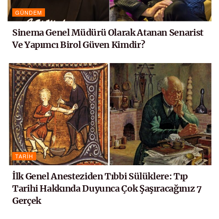
GÜNDEM
Sinema Genel Müdürü Olarak Atanan Senarist
Ve Yapımcı Birol Güven Kimdir?
TARIH
İlk Genel Anesteziden Tıbbi Sülüklere: Tıp
Tarihi Hakkında Duyunca Çok Şaşıracağınız 7
Gerçek