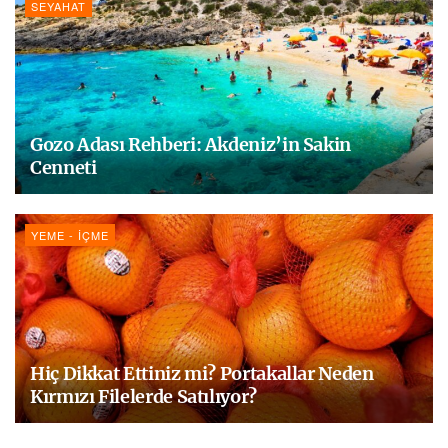
SEYAHAT
Gozo Adası Rehberi: Akdeniz’in Sakin
Cenneti
YEME - İÇME
Hiç Dikkat Ettiniz mi? Portakallar Neden
Kırmızı Filelerde Satılıyor?