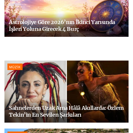
Astrolojiye Göre 2026’nın İkinci Yarısında
İşleri Yoluna Girecek 4 Burç
MÜZIK
Sahnelerden Uzak Ama Hâlâ Akıllarda: Özlem
Tekin’in En Sevilen Şarkıları