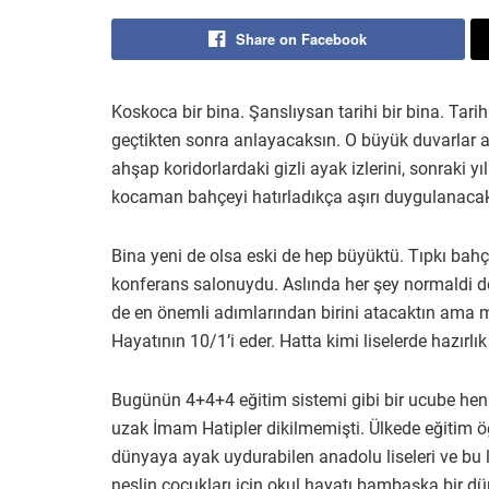
Share on Facebook
Koskoca bir bina. Şanslıysan tarihi bir bina. Tar
geçtikten sonra anlayacaksın. O büyük duvarlar ar
ahşap koridorlardaki gizli ayak izlerini, sonraki yı
kocaman bahçeyi hatırladıkça aşırı duygulanacak
Bina yeni de olsa eski de hep büyüktü. Tıpkı bahç
konferans salonuydu. Aslında her şey normaldi de
de en önemli adımlarından birini atacaktın ama m
Hayatının 10/1’i eder. Hatta kimi liselerde hazırlık
Bugünün 4+4+4 eğitim sistemi gibi bir ucube hen
uzak İmam Hatipler dikilmemişti. Ülkede eğitim ö
dünyaya ayak uydurabilen anadolu liseleri ve bu li
neslin çocukları için okul hayatı bambaşka bir dün