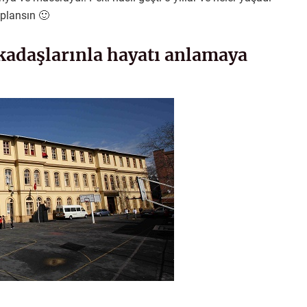
oplansın 🙂
rkadaşlarınla hayatı anlamaya