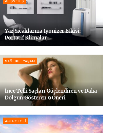
ALIŞVERIŞ
Yaz Sıcaklarına Iyonizer Etkisi:
Portatif Klimalar
SAĞLIKLI YAŞAM
İnce Telli Saçları Güçlendiren ve Daha
Dolgun Gösteren 9 Öneri
ASTROLOJI