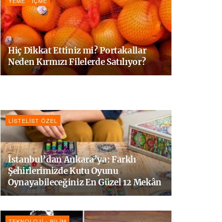
YEME - İÇME
Hiç Dikkat Ettiniz mi? Portakallar
Neden Kırmızı Filelerde Satılıyor?
LISTELIST ÖZEL
İstanbul’dan Ankara’ya: Farklı
Şehirlerimizde Kutu Oyunu
Oynayabileceğiniz En Güzel 12 Mekân
TEKNOLOJI - BILIM