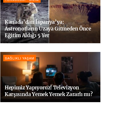
Kanada’dan İspanya’ya:
Astronotların Uzaya Gitmeden Önce
Eğitim Aldığı 5 Yer
SAĞLIKLI YAŞAM
Hepimiz Yapıyoruz! Televizyon
Karşısında Yemek Yemek Zararlı mı?