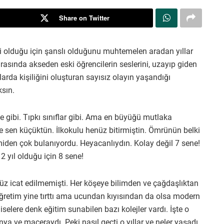
Share on Twitter
ihi olduğu için şanslı olduğunu muhtemelen aradan yıllar
asında akseden eski öğrencilerin seslerini, uzayıp giden
llarda kişiliğini oluşturan sayısız olayın yaşandığı
sın.
e gibi. Tıpkı sınıflar gibi. Ama en büyüğü mutlaka
 sen küçüktün. İlkokulu henüz bitirmiştin. Ömrünün belki
iden çok bulanıyordu. Heyacanlıydın. Kolay değil 7 sene!
 2 yıl olduğu için 8 sene!
üz icat edilmemişti. Her köşeye bilimden ve çağdaşlıktan
ğretim yine tırttı ama ucundan kıyısından da olsa modern
selere denk eğitim sunabilen bazı kolejler vardı. İşte o
ya ve maceraydı. Peki nasıl geçti o yıllar ve neler yaşadı