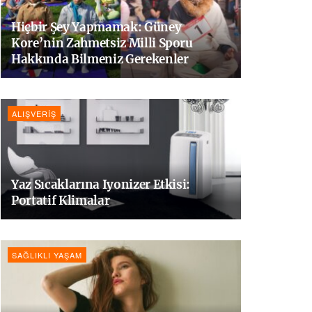
Hiçbir Şey Yapmamak: Güney
Kore’nin Zahmetsiz Milli Sporu
Hakkında Bilmeniz Gerekenler
ALIŞVERIŞ
Yaz Sıcaklarına Iyonizer Etkisi:
Portatif Klimalar
SAĞLIKLI YAŞAM