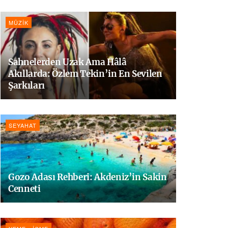
MÜZIK
Sahnelerden Uzak Ama Hâlâ
Akıllarda: Özlem Tekin’in En Sevilen
Şarkıları
SEYAHAT
Gozo Adası Rehberi: Akdeniz’in Sakin
Cenneti