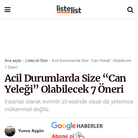
Ana sayfa
»
ListeList Özel
»
Acil Durumlarda Size “Can Yeleği” Olabilecek
7 Öneri
Acil Durumlarda Size “Can
Yeleği” Olabilecek 7 Öneri
İnsanlar olarak evrimin zirvesinde olsak da yeterince
mükemmel değiliz.
Yunus Aygün