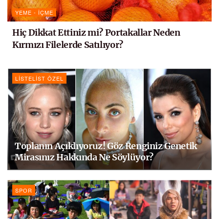
YEME - İÇME
Hiç Dikkat Ettiniz mi? Portakallar Neden
Kırmızı Filelerde Satılıyor?
LISTELIST ÖZEL
Toplanın Açıklıyoruz! Göz Renginiz Genetik
Mirasınız Hakkında Ne Söylüyor?
SPOR