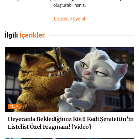
oluşturabilirsiniz.
Listelist'e üye ol
İlgili
İçerikler
FILM
Heyecanla Beklediğimiz Kötü Kedi Şerafettin’in
Listelist Özel Fragmanı! [Video]