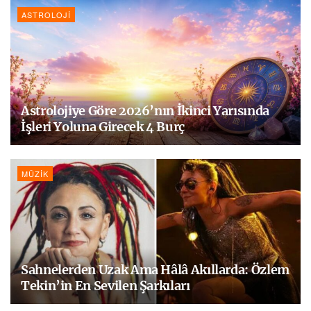
ASTROLOJI
Astrolojiye Göre 2026’nın İkinci Yarısında
İşleri Yoluna Girecek 4 Burç
MÜZIK
Sahnelerden Uzak Ama Hâlâ Akıllarda: Özlem
Tekin’in En Sevilen Şarkıları