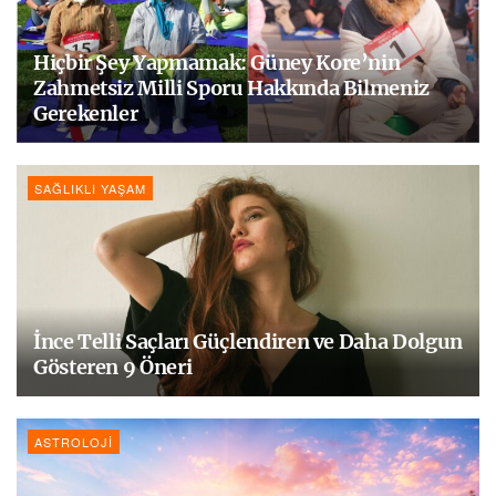
Hiçbir Şey Yapmamak: Güney Kore’nin
Zahmetsiz Milli Sporu Hakkında Bilmeniz
Gerekenler
SAĞLIKLI YAŞAM
İnce Telli Saçları Güçlendiren ve Daha Dolgun
Gösteren 9 Öneri
ASTROLOJI