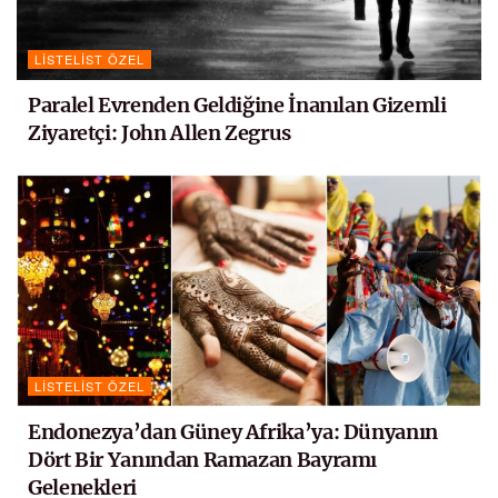
LISTELIST ÖZEL
Paralel Evrenden Geldiğine İnanılan Gizemli
Ziyaretçi: John Allen Zegrus
LISTELIST ÖZEL
Endonezya’dan Güney Afrika’ya: Dünyanın
Dört Bir Yanından Ramazan Bayramı
Gelenekleri