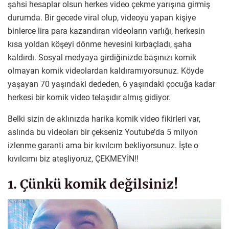
şahsi hesaplar olsun herkes video çekme yarışına girmiş
durumda. Bir gecede viral olup, videoyu yapan kişiye
binlerce lira para kazandıran videoların varlığı, herkesin
kısa yoldan köşeyi dönme hevesini kırbaçladı, şaha
kaldırdı. Sosyal medyaya girdiğinizde başınızı komik
olmayan komik videolardan kaldıramıyorsunuz. Köyde
yaşayan 70 yaşındaki dededen, 6 yaşındaki çocuğa kadar
herkesi bir komik video telaşıdır almış gidiyor.
Belki sizin de aklınızda harika komik video fikirleri var,
aslında bu videoları bir çekseniz Youtube’da 5 milyon
izlenme garanti ama bir kıvılcım bekliyorsunuz. İşte o
kıvılcımı biz ateşliyoruz, ÇEKMEYİN!!
1. Çünkü komik değilsiniz!