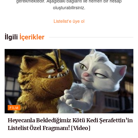
gerekmektedir. Aşağıdaki bağlantı ile hemen bir hesap
oluşturabilirsiniz.
Listelist'e üye ol
İlgili
İçerikler
FILM
Heyecanla Beklediğimiz Kötü Kedi Şerafettin’in
Listelist Özel Fragmanı! [Video]