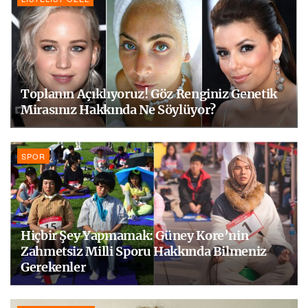
Toplanın Açıklıyoruz! Göz Renginiz Genetik
Mirasınız Hakkında Ne Söylüyor?
SPOR
Hiçbir Şey Yapmamak: Güney Kore’nin
Zahmetsiz Milli Sporu Hakkında Bilmeniz
Gerekenler