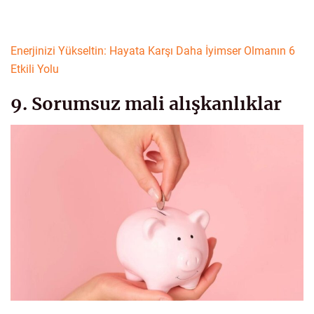
Enerjinizi Yükseltin: Hayata Karşı Daha İyimser Olmanın 6
Etkili Yolu
9. Sorumsuz mali alışkanlıklar