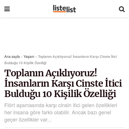
Ana sayfa
»
Yaşam
»
Toplanın Açıklıyoruz! İnsanların Karşı Cinste İtici
Bulduğu 10 Kişilik Özelliği
Toplanın Açıklıyoruz!
İnsanların Karşı Cinste İtici
Bulduğu 10 Kişilik Özelliği
Flört aşamasında karşı cinsin itici gelen özellikleri
her insana göre farklı olabilir. Ancak bazı genel
geçer özellikler var...