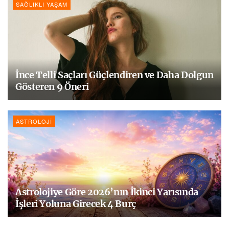
SAĞLIKLI YAŞAM
İnce Telli Saçları Güçlendiren ve Daha Dolgun
Gösteren 9 Öneri
ASTROLOJI
Astrolojiye Göre 2026’nın İkinci Yarısında
İşleri Yoluna Girecek 4 Burç