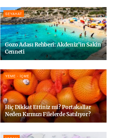
SEYAHAT
Gozo Adası Rehberi: Akdeniz’in Sakin
Cenneti
YEME - İÇME
Hiç Dikkat Ettiniz mi? Portakallar
Neden Kırmızı Filelerde Satılıyor?