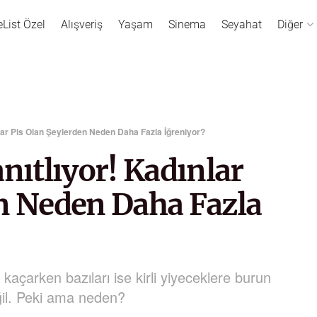
eList Özel
Alışveriş
Yaşam
Sinema
Seyahat
Diğer
ınlar Pis Olan Şeylerden Neden Daha Fazla İğreniyor?
nıtlıyor! Kadınlar
en Neden Daha Fazla
 kaçarken bazıları ise kirli yiyeceklere burun
eğil. Peki ama neden?