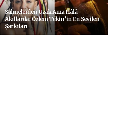
Sahnelerden Uzak Ama Hâlâ
Akıllarda: Özlem Tekin’in En Sevilen
Şarkıları