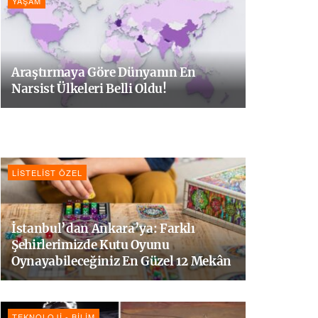
YAŞAM
Araştırmaya Göre Dünyanın En
Narsist Ülkeleri Belli Oldu!
LISTELIST ÖZEL
İstanbul’dan Ankara’ya: Farklı
Şehirlerimizde Kutu Oyunu
Oynayabileceğiniz En Güzel 12 Mekân
TEKNOLOJI - BILIM