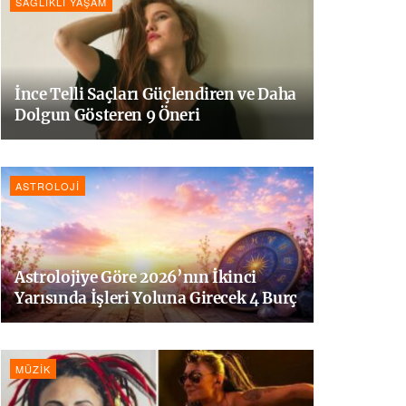
SAĞLIKLI YAŞAM
İnce Telli Saçları Güçlendiren ve Daha
Dolgun Gösteren 9 Öneri
ASTROLOJI
Astrolojiye Göre 2026’nın İkinci
Yarısında İşleri Yoluna Girecek 4 Burç
MÜZIK