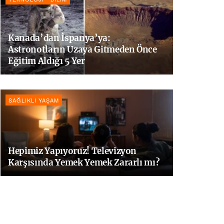
Kanada’dan İspanya’ya:
Astronotların Uzaya Gitmeden Önce
Eğitim Aldığı 5 Yer
SAĞLIKLI YAŞAM
Hepimiz Yapıyoruz! Televizyon
Karşısında Yemek Yemek Zararlı mı?