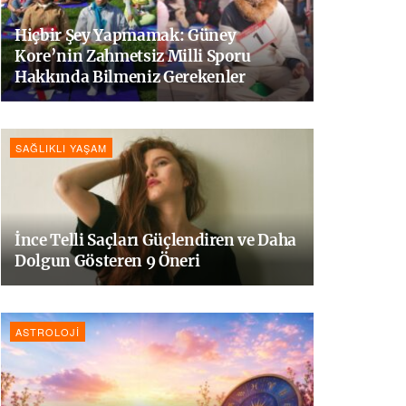
Hiçbir Şey Yapmamak: Güney
Kore’nin Zahmetsiz Milli Sporu
Hakkında Bilmeniz Gerekenler
SAĞLIKLI YAŞAM
İnce Telli Saçları Güçlendiren ve Daha
Dolgun Gösteren 9 Öneri
ASTROLOJI