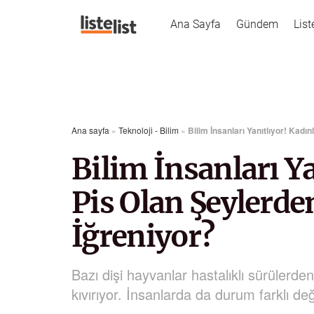
Ana Sayfa
Gündem
List
Ana sayfa
»
Teknoloji - Bilim
»
Bilim İnsanları Yanıtlıyor! Kad
Bilim İnsanları Ya
Pis Olan Şeylerd
İğreniyor?
Bazı dişi hayvanlar hastalıklı sürülerden
kıvırıyor. İnsanlarda da durum farklı d