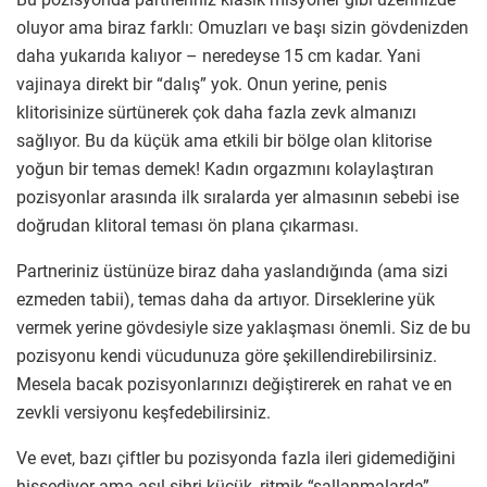
oluyor ama biraz farklı: Omuzları ve başı sizin gövdenizden
daha yukarıda kalıyor – neredeyse 15 cm kadar. Yani
vajinaya direkt bir “dalış” yok. Onun yerine, penis
klitorisinize sürtünerek çok daha fazla zevk almanızı
sağlıyor. Bu da küçük ama etkili bir bölge olan klitorise
yoğun bir temas demek! Kadın orgazmını kolaylaştıran
pozisyonlar arasında ilk sıralarda yer almasının sebebi ise
doğrudan klitoral teması ön plana çıkarması.
Partneriniz üstünüze biraz daha yaslandığında (ama sizi
ezmeden tabii), temas daha da artıyor. Dirseklerine yük
vermek yerine gövdesiyle size yaklaşması önemli. Siz de bu
pozisyonu kendi vücudunuza göre şekillendirebilirsiniz.
Mesela bacak pozisyonlarınızı değiştirerek en rahat ve en
zevkli versiyonu keşfedebilirsiniz.
Ve evet, bazı çiftler bu pozisyonda fazla ileri gidemediğini
hissediyor ama asıl sihri küçük, ritmik “sallanmalarda”.