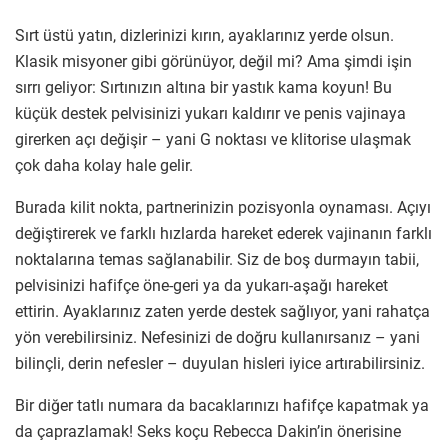
Sırt üstü yatın, dizlerinizi kırın, ayaklarınız yerde olsun.
Klasik misyoner gibi görünüyor, değil mi? Ama şimdi işin
sırrı geliyor: Sırtınızın altına bir yastık kama koyun! Bu
küçük destek pelvisinizi yukarı kaldırır ve penis vajinaya
girerken açı değişir – yani G noktası ve klitorise ulaşmak
çok daha kolay hale gelir.
Burada kilit nokta, partnerinizin pozisyonla oynaması. Açıyı
değiştirerek ve farklı hızlarda hareket ederek vajinanın farklı
noktalarına temas sağlanabilir. Siz de boş durmayın tabii,
pelvisinizi hafifçe öne-geri ya da yukarı-aşağı hareket
ettirin. Ayaklarınız zaten yerde destek sağlıyor, yani rahatça
yön verebilirsiniz. Nefesinizi de doğru kullanırsanız – yani
bilinçli, derin nefesler – duyulan hisleri iyice artırabilirsiniz.
Bir diğer tatlı numara da bacaklarınızı hafifçe kapatmak ya
da çaprazlamak! Seks koçu Rebecca Dakin’in önerisine