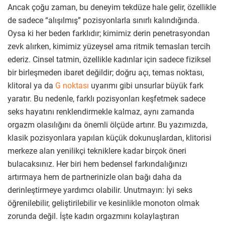
Ancak çoğu zaman, bu deneyim tekdüze hale gelir, özellikle
de sadece “alışılmış” pozisyonlarla sınırlı kalındığında.
Oysa ki her beden farklıdır; kimimiz derin penetrasyondan
zevk alırken, kimimiz yüzeysel ama ritmik temasları tercih
ederiz. Cinsel tatmin, özellikle kadınlar için sadece fiziksel
bir birleşmeden ibaret değildir; doğru açı, temas noktası,
klitoral ya da
G noktası
uyarımı gibi unsurlar büyük fark
yaratır. Bu nedenle, farklı pozisyonları keşfetmek sadece
seks hayatını renklendirmekle kalmaz, aynı zamanda
orgazm olasılığını da önemli ölçüde artırır. Bu yazımızda,
klasik pozisyonlara yapılan küçük dokunuşlardan, klitorisi
merkeze alan yenilikçi tekniklere kadar birçok öneri
bulacaksınız. Her biri hem bedensel farkındalığınızı
artırmaya hem de partnerinizle olan bağı daha da
derinleştirmeye yardımcı olabilir. Unutmayın: İyi seks
öğrenilebilir, geliştirilebilir ve kesinlikle monoton olmak
zorunda değil. İşte kadın orgazmını kolaylaştıran