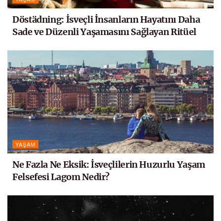
Döstädning: İsveçli İnsanların Hayatını Daha
Sade ve Düzenli Yaşamasını Sağlayan Ritüel
YAŞAM
Ne Fazla Ne Eksik: İsveçlilerin Huzurlu Yaşam
Felsefesi Lagom Nedir?