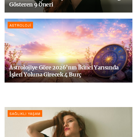
Gösteren 9 Öneri
ASTROLOJI
Astrolojiye Göre 2026’nın İkinci Yarısında
İşleri Yoluna Girecek 4 Burç
SAĞLIKLI YAŞAM