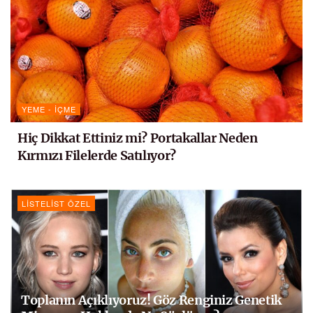
YEME - İÇME
Hiç Dikkat Ettiniz mi? Portakallar Neden
Kırmızı Filelerde Satılıyor?
LISTELIST ÖZEL
Toplanın Açıklıyoruz! Göz Renginiz Genetik