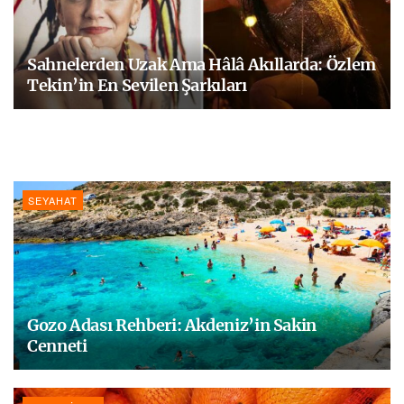
Sahnelerden Uzak Ama Hâlâ Akıllarda: Özlem
Tekin’in En Sevilen Şarkıları
SEYAHAT
Gozo Adası Rehberi: Akdeniz’in Sakin
Cenneti