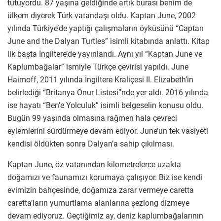
tutuyordu. 87 yaşına geldiğinde artık burası benim de
ülkem diyerek Türk vatandaşı oldu. Kaptan June, 2002
yılında Türkiye’de yaptığı çalışmaların öyküsünü “Captan
June and the Dalyan Turtles” isimli kitabında anlattı. Kitap
ilk başta İngiltere’de yayınlandı. Aynı yıl “Kaptan June ve
Kaplumbağalar” ismiyle Türkçe çevirisi yapıldı. June
Haimoff, 2011 yılında İngiltere Kraliçesi II. Elizabeth’in
belirlediği “Britanya Onur Listesi”nde yer aldı. 2016 yılında
ise hayatı “Ben’e Yolculuk” isimli belgeselin konusu oldu.
Bugün 99 yaşında olmasına rağmen hala çevreci
eylemlerini sürdürmeye devam ediyor. June’un tek vasiyeti
kendisi öldükten sonra Dalyan’a sahip çıkılması.
Kaptan June, öz vatanından kilometrelerce uzakta
doğamızı ve faunamızı korumaya çalışıyor. Biz ise kendi
evimizin bahçesinde, doğamıza zarar vermeye caretta
caretta’ların yumurtlama alanlarına şezlong dizmeye
devam ediyoruz. Geçtiğimiz ay, deniz kaplumbağalarının