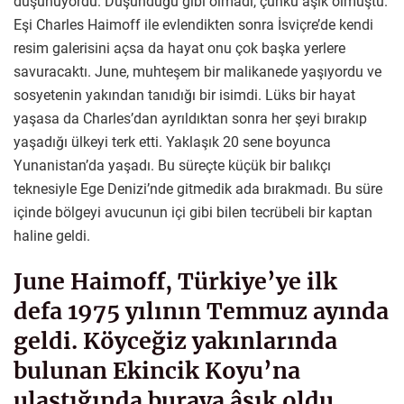
düşünüyordu. Düşündüğü gibi olmadı, çünkü âşık olmuştu.
Eşi Charles Haimoff ile evlendikten sonra İsviçre’de kendi
resim galerisini açsa da hayat onu çok başka yerlere
savuracaktı. June, muhteşem bir malikanede yaşıyordu ve
sosyetenin yakından tanıdığı bir isimdi. Lüks bir hayat
yaşasa da Charles’dan ayrıldıktan sonra her şeyi bırakıp
yaşadığı ülkeyi terk etti. Yaklaşık 20 sene boyunca
Yunanistan’da yaşadı. Bu süreçte küçük bir balıkçı
teknesiyle Ege Denizi’nde gitmedik ada bırakmadı. Bu süre
içinde bölgeyi avucunun içi gibi bilen tecrübeli bir kaptan
haline geldi.
June Haimoff, Türkiye’ye ilk
defa 1975 yılının Temmuz ayında
geldi. Köyceğiz yakınlarında
bulunan Ekincik Koyu’na
ulaştığında buraya âşık oldu