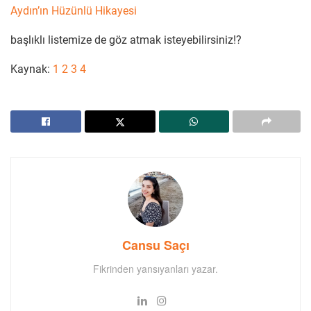
Aydın’ın Hüzünlü Hikayesi
başlıklı listemize de göz atmak isteyebilirsiniz!?
Kaynak:
1
2
3
4
Cansu Saçı
Fikrinden yansıyanları yazar.