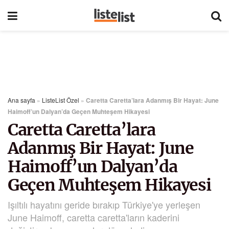
Ana sayfa
»
ListeList Özel
»
Caretta Caretta’lara Adanmış Bir Hayat: June
Haimoff’un Dalyan’da Geçen Muhteşem Hikayesi
Caretta Caretta’lara
Adanmış Bir Hayat: June
Haimoff’un Dalyan’da
Geçen Muhteşem Hikayesi
Işıltılı hayatını geride bırakıp Türkiye'ye yerleşen
June Haimoff, caretta caretta'ların kaderini