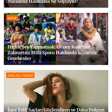
Mirasınız Hakkında Ne Söylüyor?
SPOR
Hiçbir Şey Yapmamak: Güney Kore’nin
Zahmetsiz Milli Sporu Hakkında Bilmeniz
Gerekenler
SAĞLIKLI YAŞAM
İnce Telli Saçları Güçlendiren ve Daha Dolgun