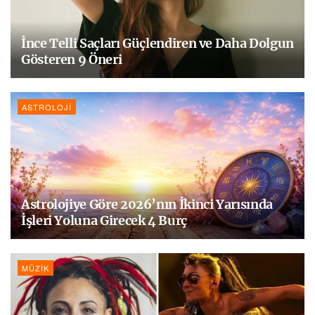
İnce Telli Saçları Güçlendiren ve Daha Dolgun
Gösteren 9 Öneri
ASTROLOJI
Astrolojiye Göre 2026’nın İkinci Yarısında
İşleri Yoluna Girecek 4 Burç
MÜZIK