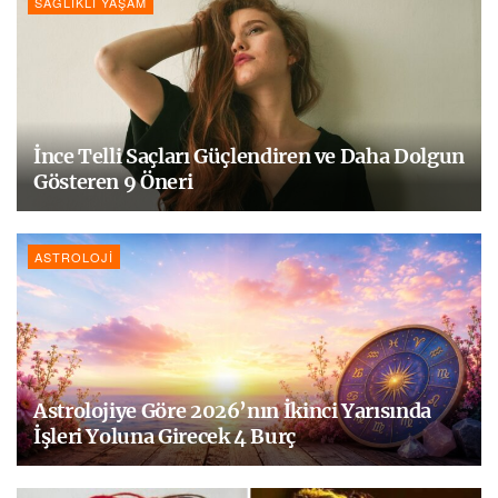
SAĞLIKLI YAŞAM
İnce Telli Saçları Güçlendiren ve Daha Dolgun
Gösteren 9 Öneri
ASTROLOJI
Astrolojiye Göre 2026’nın İkinci Yarısında
İşleri Yoluna Girecek 4 Burç