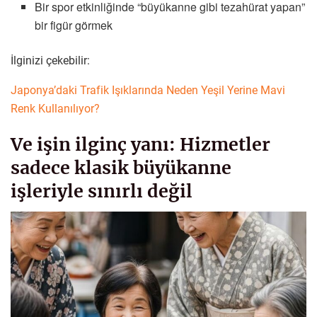
Bir spor etkinliğinde “büyükanne gibi tezahürat yapan”
bir figür görmek
İlginizi çekebilir:
Japonya’daki Trafik Işıklarında Neden Yeşil Yerine Mavi
Renk Kullanılıyor?
Ve işin ilginç yanı: Hizmetler
sadece klasik büyükanne
işleriyle sınırlı değil