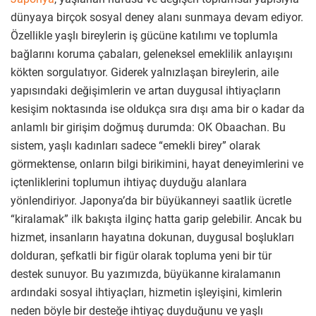
dünyaya birçok sosyal deney alanı sunmaya devam ediyor.
Özellikle yaşlı bireylerin iş gücüne katılımı ve toplumla
bağlarını koruma çabaları, geleneksel emeklilik anlayışını
kökten sorgulatıyor. Giderek yalnızlaşan bireylerin, aile
yapısındaki değişimlerin ve artan duygusal ihtiyaçların
kesişim noktasında ise oldukça sıra dışı ama bir o kadar da
anlamlı bir girişim doğmuş durumda: OK Obaachan. Bu
sistem, yaşlı kadınları sadece “emekli birey” olarak
görmektense, onların bilgi birikimini, hayat deneyimlerini ve
içtenliklerini toplumun ihtiyaç duyduğu alanlara
yönlendiriyor. Japonya’da bir büyükanneyi saatlik ücretle
“kiralamak” ilk bakışta ilginç hatta garip gelebilir. Ancak bu
hizmet, insanların hayatına dokunan, duygusal boşlukları
dolduran, şefkatli bir figür olarak topluma yeni bir tür
destek sunuyor. Bu yazımızda, büyükanne kiralamanın
ardındaki sosyal ihtiyaçları, hizmetin işleyişini, kimlerin
neden böyle bir desteğe ihtiyaç duyduğunu ve yaşlı