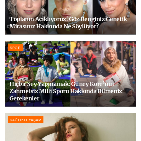
Toplanın Açıklıyoruz! Göz Renginiz Genetik
Mirasınız Hakkında Ne Söylüyor?
SPOR
Hiçbir Şey Yapmamak: Güney Kore’nin
Zahmetsiz Milli Sporu Hakkında Bilmeniz
Gerekenler
SAĞLIKLI YAŞAM