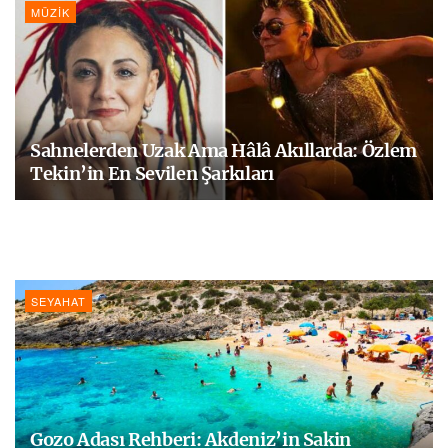
MÜZIK
Sahnelerden Uzak Ama Hâlâ Akıllarda: Özlem
Tekin’in En Sevilen Şarkıları
SEYAHAT
Gozo Adası Rehberi: Akdeniz’in Sakin