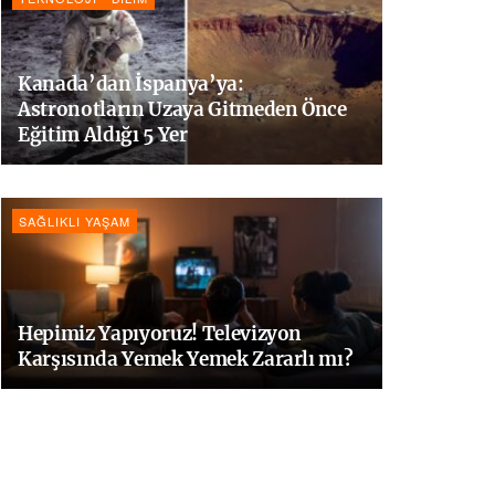
Kanada’dan İspanya’ya:
Astronotların Uzaya Gitmeden Önce
Eğitim Aldığı 5 Yer
SAĞLIKLI YAŞAM
Hepimiz Yapıyoruz! Televizyon
Karşısında Yemek Yemek Zararlı mı?