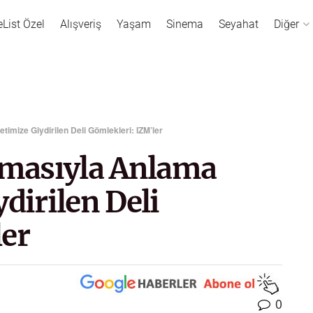
eList Özel
Alışveriş
Yaşam
Sinema
Seyahat
Diğer
timize Giydirilen Deli Gömlekleri: IZM’ler
ışmasıyla Anlama
dirilen Deli
ler
0