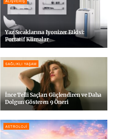
ALIŞVERIŞ
Yaz Sıcaklarına Iyonizer Etkisi:
Portatif Klimalar
SAĞLIKLI YAŞAM
İnce Telli Saçları Güçlendiren ve Daha
Dolgun Gösteren 9 Öneri
ASTROLOJI