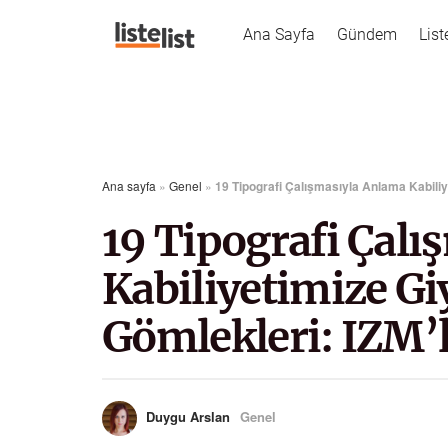
Ana Sayfa
Gündem
List
Ana sayfa
»
Genel
»
19 Tipografi Çalışmasıyla Anlama Kabiliye
19 Tipografi Çal
Kabiliyetimize Giy
Gömlekleri: IZM’
Duygu Arslan
Genel