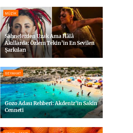
MÜZIK
Sahnelerden Uzak Ama Hâlâ
Akıllarda: Özlem Tekin’in En Sevilen
Şarkıları
SEYAHAT
Gozo Adası Rehberi: Akdeniz’in Sakin
Cenneti