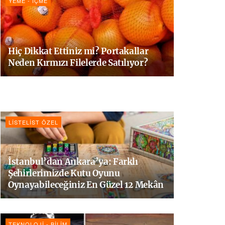
YEME - İÇME
Hiç Dikkat Ettiniz mi? Portakallar
Neden Kırmızı Filelerde Satılıyor?
LISTELIST ÖZEL
İstanbul’dan Ankara’ya: Farklı
Şehirlerimizde Kutu Oyunu
Oynayabileceğiniz En Güzel 12 Mekân
TEKNOLOJI - BILIM