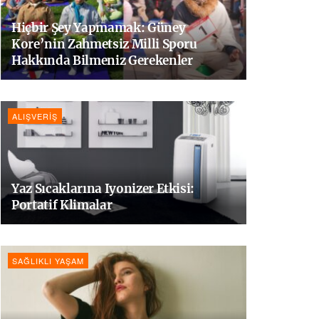
Hiçbir Şey Yapmamak: Güney
Kore’nin Zahmetsiz Milli Sporu
Hakkında Bilmeniz Gerekenler
ALIŞVERIŞ
Yaz Sıcaklarına Iyonizer Etkisi:
Portatif Klimalar
SAĞLIKLI YAŞAM