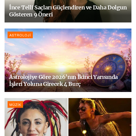
İnce Telli Saçları Güçlendiren ve Daha Dolgun
Gösteren 9 Öneri
ASTROLOJI
Astrolojiye Göre 2026’nın İkinci Yarısında
İşleri Yoluna Girecek 4 Burç
MÜZIK