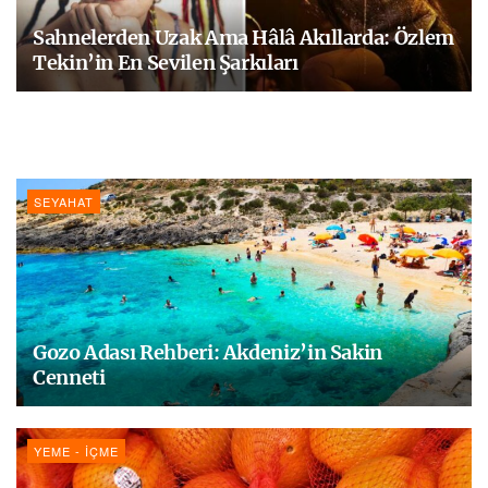
Sahnelerden Uzak Ama Hâlâ Akıllarda: Özlem
Tekin’in En Sevilen Şarkıları
SEYAHAT
Gozo Adası Rehberi: Akdeniz’in Sakin
Cenneti
YEME - İÇME