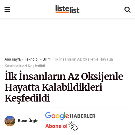
Ana sayfa
»
Teknoloji - Bilim
»
İlk İnsanların Az Oksijenle Hayatta
Kalabildikleri Keşfedildi
İlk İnsanların Az Oksijenle
Hayatta Kalabildikleri
Keşfedildi
Buse Ürgir