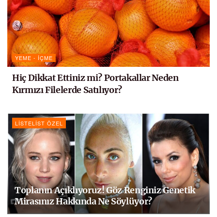
YEME - İÇME
Hiç Dikkat Ettiniz mi? Portakallar Neden
Kırmızı Filelerde Satılıyor?
LISTELIST ÖZEL
Toplanın Açıklıyoruz! Göz Renginiz Genetik
Mirasınız Hakkında Ne Söylüyor?