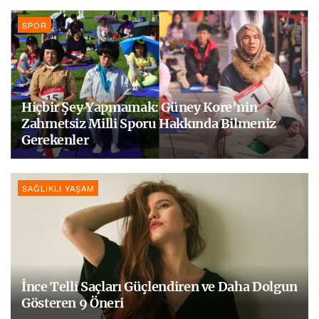
SPOR
Hiçbir Şey Yapmamak: Güney Kore’nin
Zahmetsiz Milli Sporu Hakkında Bilmeniz
Gerekenler
SAĞLIKLI YAŞAM
İnce Telli Saçları Güçlendiren ve Daha Dolgun
Gösteren 9 Öneri