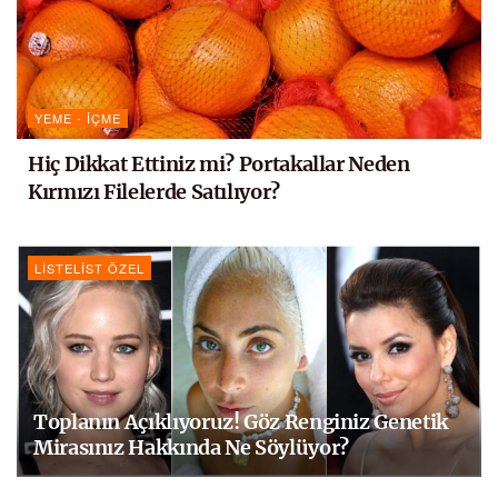
YEME - İÇME
Hiç Dikkat Ettiniz mi? Portakallar Neden
Kırmızı Filelerde Satılıyor?
LISTELIST ÖZEL
Toplanın Açıklıyoruz! Göz Renginiz Genetik
Mirasınız Hakkında Ne Söylüyor?