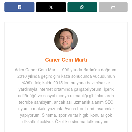
Caner Cem Martı
Adım Caner Cem Martı, 1996 yılında Bartın'da doğdum.
2010 yılında geçirdiğim kaza sonucunda vücudumun
%99'u felç kaldı. 2015'ten bu yana bazı cihazlar
yardımıyla internet ortamında çalışabiliyorum. İçerik
editörlüğü ve sosyal medya uzmanlığı gibi alanlarda
tecrübe sahibiyim, ancak asıl uzmanlık alanım SEO
uyumlu makale yazmak. Ayrıca front-end tasarımlar
yapıyorum. Sinema, spor ve tarih gibi konular çok
dikkatimi çekiyor. Özellikle sinema tutkunuyum.