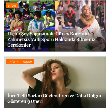
SPOR
Hiçbir Şey Yapmamak: Güney Kore’nin
Zahmetsiz Milli Sporu Hakkında Bilmeniz
Gerekenler
SAĞLIKLI YAŞAM
İnce Telli Saçları Güçlendiren ve Daha Dolgun
Gösteren 9 Öneri