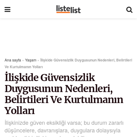
Ana sayfa
»
Yaşam
»
İlişkide Güvensizlik Duygusunun Nedenleri, Belirtileri
Ve Kurtulmanın Yolları
İlişkide Güvensizlik
Duygusunun Nedenleri,
Belirtileri Ve Kurtulmanın
Yolları
İlişkinizde güven eksikliği varsa; bu durum zararlı
düşüncelere, davranışlara, duygulara dolaysıyla