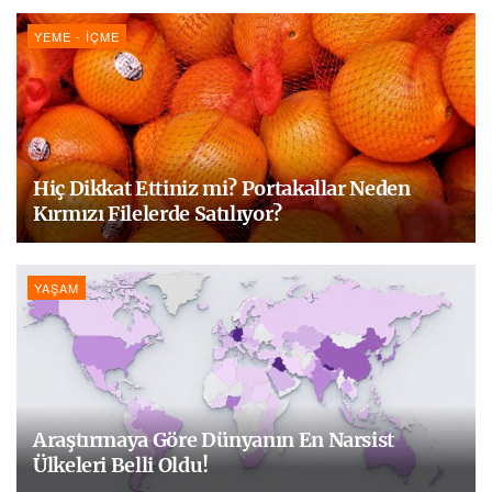
YEME - İÇME
Hiç Dikkat Ettiniz mi? Portakallar Neden
Kırmızı Filelerde Satılıyor?
YAŞAM
Araştırmaya Göre Dünyanın En Narsist
Ülkeleri Belli Oldu!