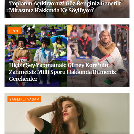
Toplanın Açıklıyoruz! Göz Renginiz Genetik
Mirasınız Hakkında Ne Söylüyor?
SPOR
Hiçbir Şey Yapmamak: Güney Kore’nin
Zahmetsiz Milli Sporu Hakkında Bilmeniz
Gerekenler
SAĞLIKLI YAŞAM