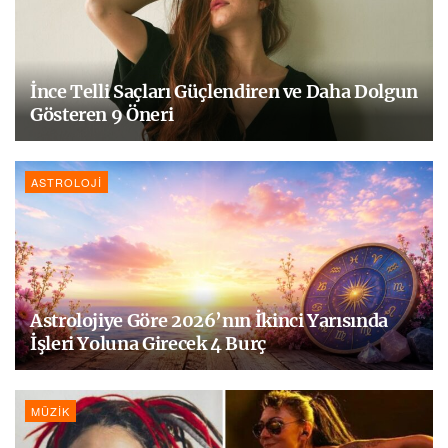
İnce Telli Saçları Güçlendiren ve Daha Dolgun
Gösteren 9 Öneri
ASTROLOJI
Astrolojiye Göre 2026’nın İkinci Yarısında
İşleri Yoluna Girecek 4 Burç
MÜZIK