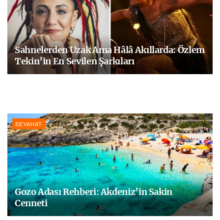
Sahnelerden Uzak Ama Hâlâ Akıllarda: Özlem
Tekin’in En Sevilen Şarkıları
SEYAHAT
Gozo Adası Rehberi: Akdeniz’in Sakin
Cenneti