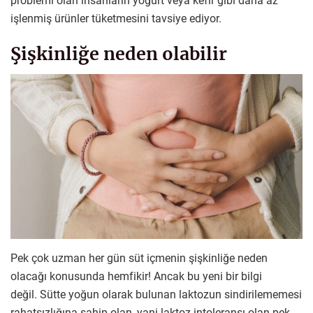
problemi olan insanların yoğurt veya kefir gibi daha az
işlenmiş ürünler tüketmesini tavsiye ediyor.
Şişkinliğe neden olabilir
Pek çok uzman her gün süt içmenin şişkinliğe neden
olacağı konusunda hemfikir! Ancak bu yeni bir bilgi
değil. Sütte yoğun olarak bulunan laktozun sindirilememesi
rahatsızlığına sahip olan, yani laktoz intoleransı olan pek