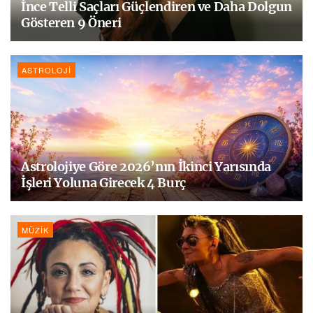
İnce Telli Saçları Güçlendiren ve Daha Dolgun
Gösteren 9 Öneri
ASTROLOJI
Astrolojiye Göre 2026’nın İkinci Yarısında
İşleri Yoluna Girecek 4 Burç
MÜZIK