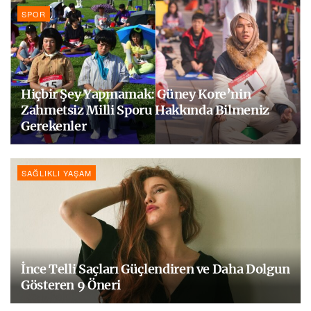
SPOR
Hiçbir Şey Yapmamak: Güney Kore’nin
Zahmetsiz Milli Sporu Hakkında Bilmeniz
Gerekenler
SAĞLIKLI YAŞAM
İnce Telli Saçları Güçlendiren ve Daha Dolgun
Gösteren 9 Öneri