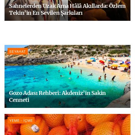
Sahnelerden Uzak Ama Hâlâ Akıllarda: Özlem
Tekin’in En Sevilen Şarkıları
SEYAHAT
Gozo Adası Rehberi: Akdeniz’in Sakin
Cenneti
YEME - İÇME