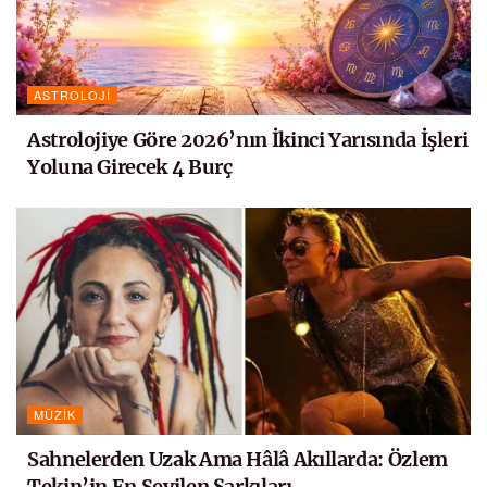
ASTROLOJI
Astrolojiye Göre 2026’nın İkinci Yarısında İşleri
Yoluna Girecek 4 Burç
MÜZIK
Sahnelerden Uzak Ama Hâlâ Akıllarda: Özlem
Tekin’in En Sevilen Şarkıları