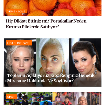
YEME - İÇME
Hiç Dikkat Ettiniz mi? Portakallar Neden
Kırmızı Filelerde Satılıyor?
LISTELIST ÖZEL
Toplanın Açıklıyoruz! Göz Renginiz Genetik
Mirasınız Hakkında Ne Söylüyor?
SPOR