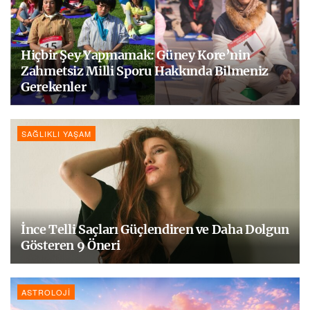
Hiçbir Şey Yapmamak: Güney Kore’nin
Zahmetsiz Milli Sporu Hakkında Bilmeniz
Gerekenler
SAĞLIKLI YAŞAM
İnce Telli Saçları Güçlendiren ve Daha Dolgun
Gösteren 9 Öneri
ASTROLOJI