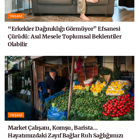
YAŞAM
“Erkekler Dağınıklığı Görmüyor” Efsanesi
Çürüdü: Asıl Mesele Toplumsal Beklentiler
Olabilir
YAŞAM
Market Çalışanı, Komşu, Barista…
Hayatımızdaki Zayıf Bağlar Ruh Sağlığımızı