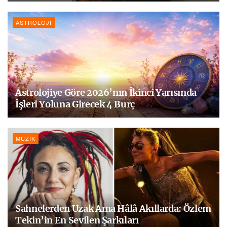
ASTROLOJI
Astrolojiye Göre 2026’nın İkinci Yarısında
İşleri Yoluna Girecek 4 Burç
MÜZIK
Sahnelerden Uzak Ama Hâlâ Akıllarda: Özlem
Tekin’in En Sevilen Şarkıları