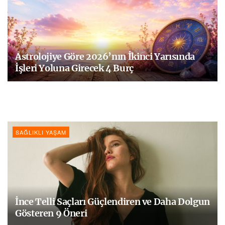
Astrolojiye Göre 2026’nın İkinci Yarısında
İşleri Yoluna Girecek 4 Burç
SAĞLIKLI YAŞAM
İnce Telli Saçları Güçlendiren ve Daha Dolgun
Gösteren 9 Öneri