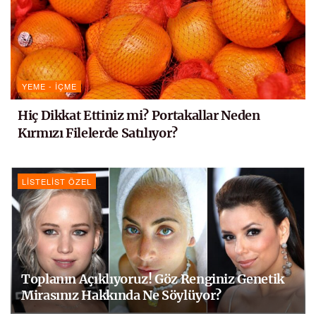
YEME - İÇME
Hiç Dikkat Ettiniz mi? Portakallar Neden
Kırmızı Filelerde Satılıyor?
LISTELIST ÖZEL
Toplanın Açıklıyoruz! Göz Renginiz Genetik
Mirasınız Hakkında Ne Söylüyor?