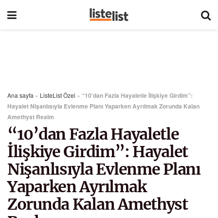
Ana sayfa
»
ListeList Özel
»
“10’dan Fazla Hayaletle İlişkiye Girdim”:
Hayalet Nişanlısıyla Evlenme Planı Yaparken Ayrılmak Zorunda Kalan
Amethyst Realm
“10’dan Fazla Hayaletle
İlişkiye Girdim”: Hayalet
Nişanlısıyla Evlenme Planı
Yaparken Ayrılmak
Zorunda Kalan Amethyst