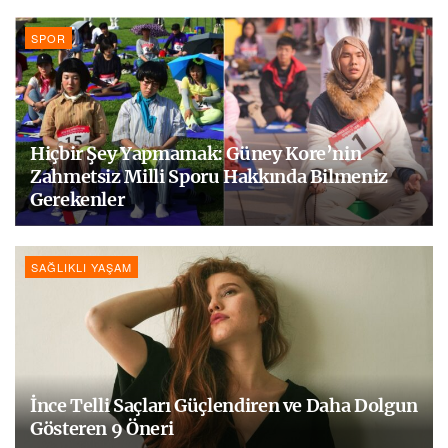
SPOR
Hiçbir Şey Yapmamak: Güney Kore’nin
Zahmetsiz Milli Sporu Hakkında Bilmeniz
Gerekenler
SAĞLIKLI YAŞAM
İnce Telli Saçları Güçlendiren ve Daha Dolgun
Gösteren 9 Öneri