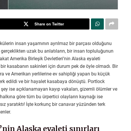
Share on Twitter
 öykülerin insan yaşamının ayrılmaz bir parçası olduğunu
i gerçeklikten uzak bu anlatıların, bir insan topluluğunun
kat Amerika Birleşik Devletleri’nin Alaska eyaleti
k bir kasabanın sakinleri için durum pek de öyle olmadı. Bir
ara ve Amerikan yerlilerine ev sahipliği yapan bu küçük
erk edildi ve bir hayalet kasabaya dönüştü. Portlock
n şey ise açıklanamayan kayıp vakaları, gizemli ölümler ve
lkına göre tüm bu ürpertici olayların kaynağı ise
ız yaratıktı! İşte korkunç bir canavar yüzünden terk
enler.
nin Alaska eyaleti sınırları