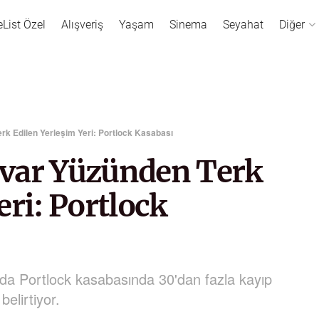
eList Özel
Alışveriş
Yaşam
Sinema
Seyahat
Diğer
k Edilen Yerleşim Yeri: Portlock Kasabası
var Yüzünden Terk
eri: Portlock
ında Portlock kasabasında 30'dan fazla kayıp
elirtiyor.