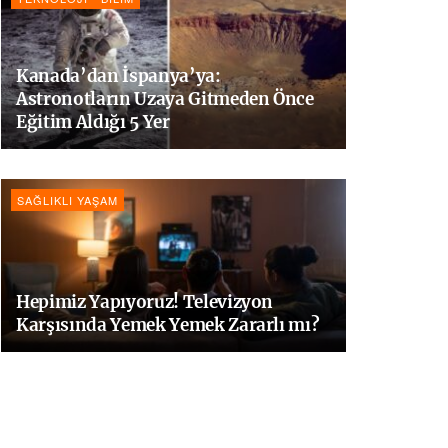
Kanada’dan İspanya’ya:
Astronotların Uzaya Gitmeden Önce
Eğitim Aldığı 5 Yer
SAĞLIKLI YAŞAM
Hepimiz Yapıyoruz! Televizyon
Karşısında Yemek Yemek Zararlı mı?