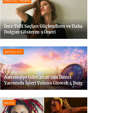
SAĞLIKLI YAŞAM
İnce Telli Saçları Güçlendiren ve Daha
Dolgun Gösteren 9 Öneri
ASTROLOJI
Astrolojiye Göre 2026’nın İkinci
Yarısında İşleri Yoluna Girecek 4 Burç
MÜZIK