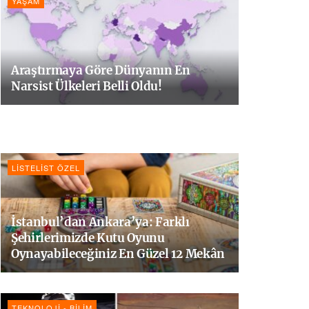
YAŞAM
Araştırmaya Göre Dünyanın En
Narsist Ülkeleri Belli Oldu!
LISTELIST ÖZEL
İstanbul’dan Ankara’ya: Farklı
Şehirlerimizde Kutu Oyunu
Oynayabileceğiniz En Güzel 12 Mekân
TEKNOLOJI - BILIM