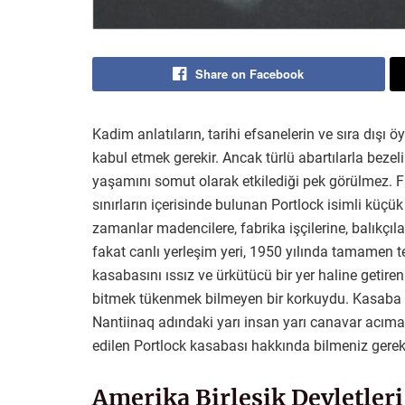
Share on Facebook
Kadim anlatıların, tarihi efsanelerin ve sıra dışı
kabul etmek gerekir. Ancak türlü abartılarla bezel
yaşamını somut olarak etkilediği pek görülmez. Fa
sınırların içerisinde bulunan Portlock isimli küçü
zamanlar madencilere, fabrika işçilerine, balıkçıl
fakat canlı yerleşim yeri, 1950 yılında tamamen t
kasabasını ıssız ve ürkütücü bir yer haline getire
bitmek tükenmek bilmeyen bir korkuydu. Kasaba ha
Nantiinaq adındaki yarı insan yarı canavar acımas
edilen Portlock kasabası hakkında bilmeniz gerek
Amerika Birleşik Devletleri’