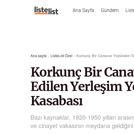
Ana Sayfa
Gündem
List
Ana sayfa
»
ListeList Özel
»
Korkunç Bir Canavar Yüzünden Ter
Korkunç Bir Cana
Edilen Yerleşim Y
Kasabası
Bazı kaynaklar, 1920-1950 yılları aras
ve cinayet vakasının meydana geldiğini b