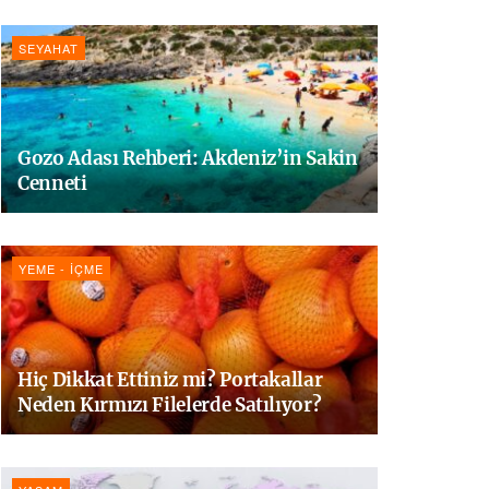
SEYAHAT
Gozo Adası Rehberi: Akdeniz’in Sakin
Cenneti
YEME - İÇME
Hiç Dikkat Ettiniz mi? Portakallar
Neden Kırmızı Filelerde Satılıyor?