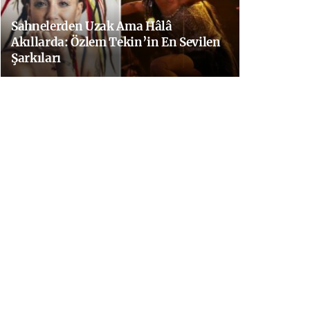
Sahnelerden Uzak Ama Hâlâ
Akıllarda: Özlem Tekin’in En Sevilen
Şarkıları