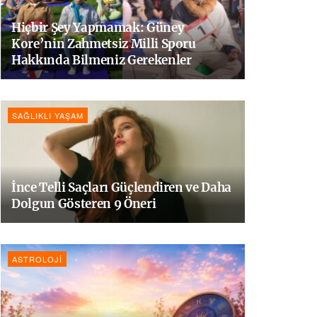
Hiçbir Şey Yapmamak: Güney
Kore’nin Zahmetsiz Milli Sporu
Hakkında Bilmeniz Gerekenler
SAĞLIKLI YAŞAM
İnce Telli Saçları Güçlendiren ve Daha
Dolgun Gösteren 9 Öneri
ASTROLOJI