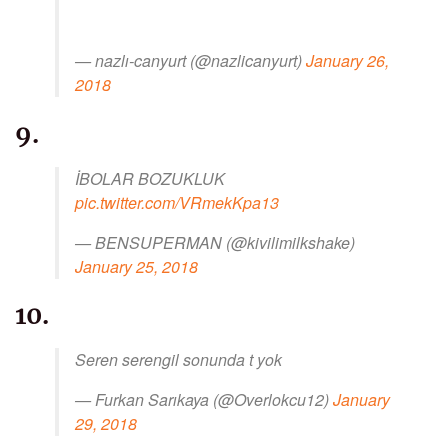
— nazlı-canyurt (@nazlicanyurt)
January 26,
2018
9.
İBOLAR BOZUKLUK
pic.twitter.com/VRmekKpa13
— BENSUPERMAN (@kivilimilkshake)
January 25, 2018
10.
Seren serengil sonunda t yok
— Furkan Sarıkaya (@Overlokcu12)
January
29, 2018