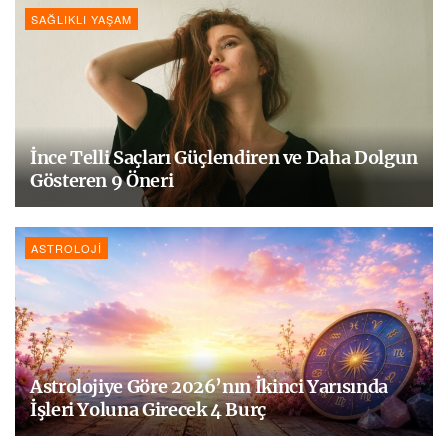
SAĞLIKLI YAŞAM
İnce Telli Saçları Güçlendiren ve Daha Dolgun
Gösteren 9 Öneri
ASTROLOJI
Astrolojiye Göre 2026’nın İkinci Yarısında
İşleri Yoluna Girecek 4 Burç