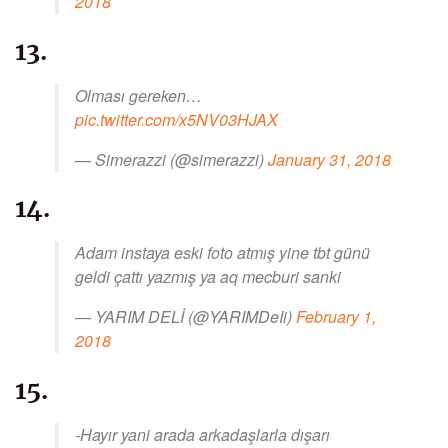
2018
13.
Olması gereken…
pic.twitter.com/x5NV03HJAX
— Simerazzi (@simerazzi)
January 31, 2018
14.
Adam instaya eski foto atmış yine tbt günü
geldi çattı yazmış ya aq mecburi sanki
— YARIM DELİ (@YARIMDeIi)
February 1,
2018
15.
-Hayır yani arada arkadaşlarla dışarı