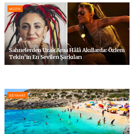
MÜZIK
Sahnelerden Uzak Ama Hâlâ Akıllarda: Özlem
Tekin’in En Sevilen Şarkıları
SEYAHAT