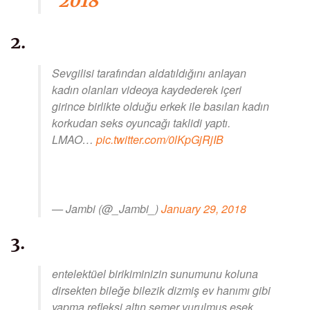
2018
2.
Sevgilisi tarafından aldatıldığını anlayan
kadın olanları videoya kaydederek içeri
girince birlikte olduğu erkek ile basılan kadın
korkudan seks oyuncağı taklidi yaptı.
LMAO…
pic.twitter.com/0lKpGjRjIB
— Jambi (@_Jambi_)
January 29, 2018
3.
entelektüel birikiminizin sunumunu koluna
dirsekten bileğe bilezik dizmiş ev hanımı gibi
yapma refleksi altın semer vurulmuş eşek