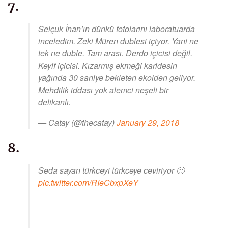
7.
Selçuk İnan’ın dünkü fotolarını laboratuarda
inceledim. Zeki Müren dublesi içiyor. Yani ne
tek ne duble. Tam arası. Derdo içicisi değil.
Keyif içicisi. Kızarmış ekmeği karidesin
yağında 30 saniye bekleten ekolden geliyor.
Mehdilik iddası yok alemci neşeli bir
delikanlı.
— Catay (@thecatay)
January 29, 2018
8.
Seda sayan türkceyi türkceye ceviriyor 🙁
pic.twitter.com/RIeCbxpXeY