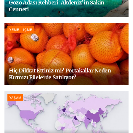
Gozo Adası Rehberi: Akdeniz’in Sakin
Cenneti
YEME - İÇME
Hiç Dikkat Ettiniz mi? Portakallar Neden
Kırmızı Filelerde Satılıyor?
YAŞAM