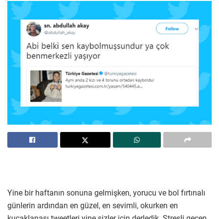
Yine bir haftanın sonuna gelmişken, yorucu ve bol fırtınalı
günlerin ardından en güzel, en sevimli, okurken en
kucaklanası tweetleri yine sizler için derledik. Stresli geçen