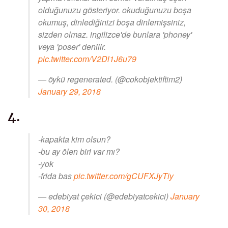
olduğunuzu gösteriyor. okuduğunuzu boşa
okumuş, dinlediğinizi boşa dinlemişsiniz,
sizden olmaz. ingilizce'de bunlara 'phoney'
veya 'poser' denilir.
pic.twitter.com/V2Dl1J6u79
— öykü regenerated. (@cokobjektiftim2)
January 29, 2018
4.
-kapakta kim olsun?
-bu ay ölen biri var mı?
-yok
-frida bas
pic.twitter.com/gCUFXJyTiy
— edebiyat çekici (@edebiyatcekici)
January
30, 2018