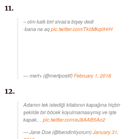
11.
– olm kalk biri sivas'a bişey dedi
-bana ne aq
pic.twitter.com/Tk0Mkq0HrH
— mert+ (@mertpostif)
February 1, 2018
12.
Adamın tek istediği kitabının kapağına hiçbir
şekilde bir böcek koyulmamasıymış ve işte
kapak…
pic.twitter.com/eJ8AAB5Ao2
— Jane Doe (@bendinliyorum)
January 31,