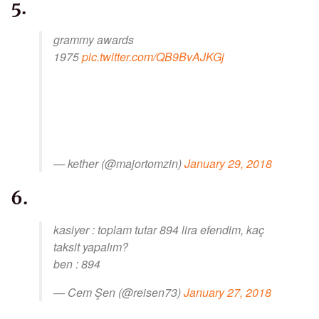
5.
grammy awards
1975
pic.twitter.com/QB9BvAJKGj
— kether (@majortomzin)
January 29, 2018
6.
kasiyer : toplam tutar 894 lira efendim, kaç
taksit yapalım?
ben : 894
— Cem Şen (@reisen73)
January 27, 2018