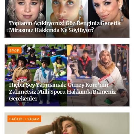
Toplanın Açıklıyoruz! Göz Renginiz Genetik
Mirasınız Hakkında Ne Söylüyor?
SPOR
Hiçbir Şey Yapmamak: Güney Kore’nin
Zahmetsiz Milli Sporu Hakkında Bilmeniz
Gerekenler
SAĞLIKLI YAŞAM