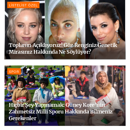
LISTELIST ÖZEL
Toplanın Açıklıyoruz! Göz Renginiz Genetik
Mirasınız Hakkında Ne Söylüyor?
SPOR
Hiçbir Şey Yapmamak: Güney Kore’nin
Zahmetsiz Milli Sporu Hakkında Bilmeniz
Gerekenler