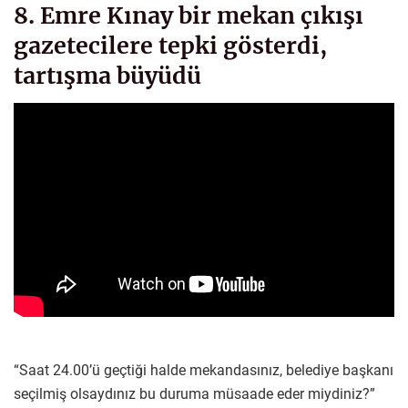
8. Emre Kınay bir mekan çıkışı
gazetecilere tepki gösterdi,
tartışma büyüdü
“Saat 24.00’ü geçtiği halde mekandasınız, belediye başkanı
seçilmiş olsaydınız bu duruma müsaade eder miydiniz?”