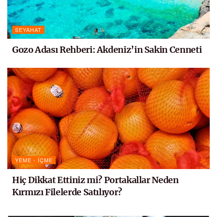
SEYAHAT
Gozo Adası Rehberi: Akdeniz’in Sakin Cenneti
YEME - İÇME
Hiç Dikkat Ettiniz mi? Portakallar Neden
Kırmızı Filelerde Satılıyor?