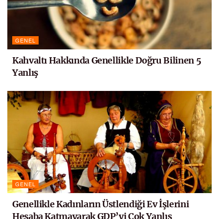
GENEL
Kahvaltı Hakkında Genellikle Doğru Bilinen 5
Yanlış
GENEL
Genellikle Kadınların Üstlendiği Ev İşlerini
Hesaba Katmayarak GDP’yi Çok Yanlış