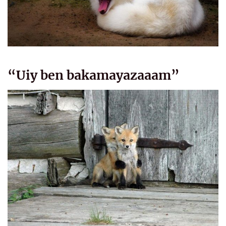
“Uiy ben bakamayazaaam”