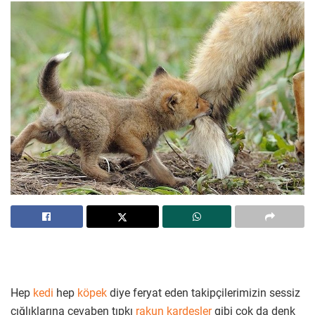
Hep
kedi
hep
köpek
diye feryat eden takipçilerimizin sessiz
çığlıklarına cevaben tıpkı
rakun kardeşler
gibi çok da denk