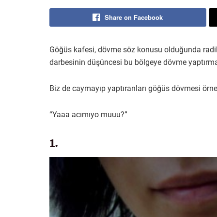
Share on Facebook
Göğüs kafesi, dövme söz konusu olduğunda radikal
darbesinin düşüncesi bu bölgeye dövme yaptırmak 
Biz de caymayıp yaptıranları göğüs dövmesi örnekle
“Yaaa acımıyo muuu?”
1.