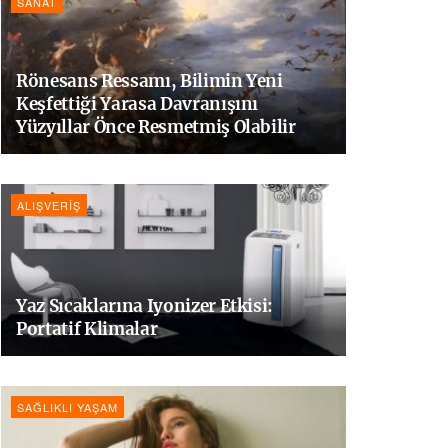
SANAT
Rönesans Ressamı, Bilimin Yeni
Keşfettiği Yarasa Davranışını
Yüzyıllar Önce Resmetmiş Olabilir
ALIŞVERIŞ
Yaz Sıcaklarına Iyonizer Etkisi:
Portatif Klimalar
SAĞLIKLI YAŞAM