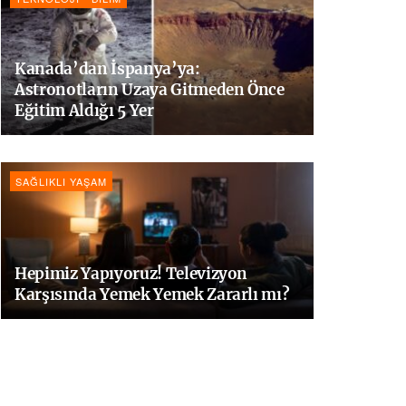
Kanada’dan İspanya’ya:
Astronotların Uzaya Gitmeden Önce
Eğitim Aldığı 5 Yer
SAĞLIKLI YAŞAM
Hepimiz Yapıyoruz! Televizyon
Karşısında Yemek Yemek Zararlı mı?