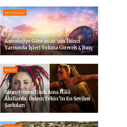
ASTROLOJI
Astrolojiye Göre 2026’nın İkinci
Yarısında İşleri Yoluna Girecek 4 Burç
MÜZIK
Sahnelerden Uzak Ama Hâlâ
Akıllarda: Özlem Tekin’in En Sevilen
Şarkıları