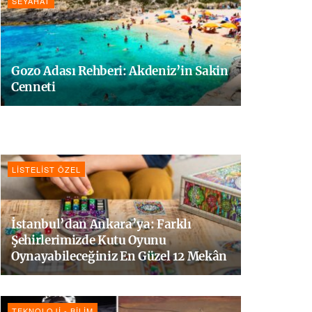
SEYAHAT
Gozo Adası Rehberi: Akdeniz’in Sakin
Cenneti
LISTELIST ÖZEL
İstanbul’dan Ankara’ya: Farklı
Şehirlerimizde Kutu Oyunu
Oynayabileceğiniz En Güzel 12 Mekân
TEKNOLOJI - BILIM