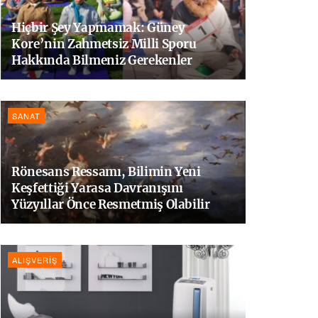
Hiçbir Şey Yapmamak: Güney
Kore’nin Zahmetsiz Milli Sporu
Hakkında Bilmeniz Gerekenler
SANAT
Rönesans Ressamı, Bilimin Yeni
Keşfettiği Yarasa Davranışını
Yüzyıllar Önce Resmetmiş Olabilir
ALIŞVERIŞ