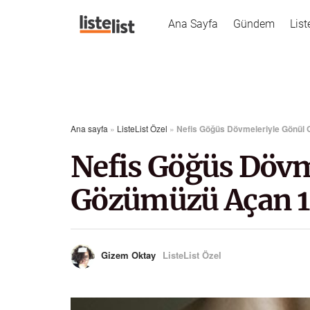
Ana Sayfa
Gündem
List
Ana sayfa
»
ListeList Özel
»
Nefis Göğüs Dövmeleriyle Gönül
Nefis Göğüs Dövm
Gözümüzü Açan 1
Gizem Oktay
ListeList Özel