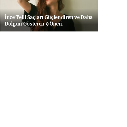
İnce Telli Saçları Güçlendiren ve Daha
Dolgun Gösteren 9 Öneri