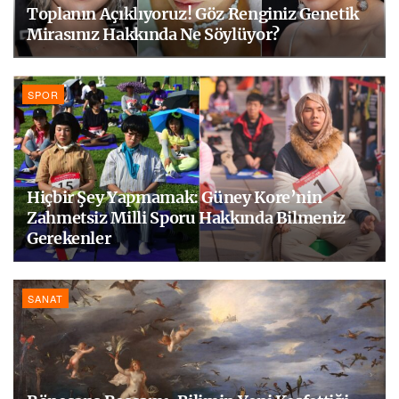
Toplanın Açıklıyoruz! Göz Renginiz Genetik
Mirasınız Hakkında Ne Söylüyor?
SPOR
Hiçbir Şey Yapmamak: Güney Kore’nin
Zahmetsiz Milli Sporu Hakkında Bilmeniz
Gerekenler
SANAT