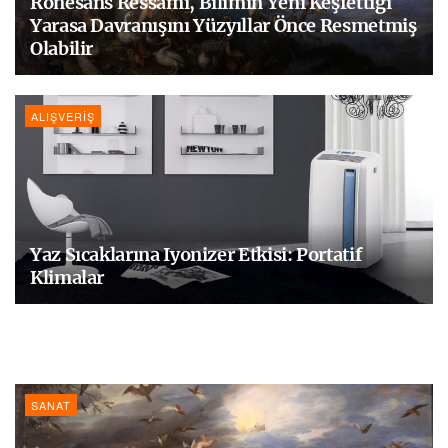
Rönesans Ressamı, Bilimin Yeni Keşfettiği
Yarasa Davranışını Yüzyıllar Önce Resmetmiş
Olabilir
ALIŞVERIŞ
Yaz Sıcaklarına Iyonizer Etkisi: Portatif
Klimalar
SANAT