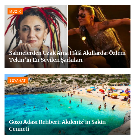
MÜZIK
Sahnelerden Uzak Ama Hâlâ Akıllarda: Özlem
Tekin’in En Sevilen Şarkıları
SEYAHAT
Gozo Adası Rehberi: Akdeniz’in Sakin
Cenneti