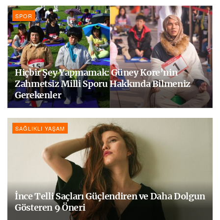
SPOR
Hiçbir Şey Yapmamak: Güney Kore’nin
Zahmetsiz Milli Sporu Hakkında Bilmeniz
Gerekenler
SAĞLIKLI YAŞAM
İnce Telli Saçları Güçlendiren ve Daha Dolgun
Gösteren 9 Öneri