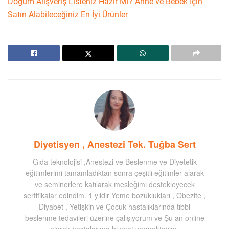
Doğum Alışveriş Listeniz Hazır Mı? Anne ve Bebek İçin
Satın Alabileceğiniz En İyi Ürünler
Diyetisyen , Anestezi Tek. Tuğba Sert
Gıda teknolojisi ,Anestezi ve Beslenme ve Diyetetik
eğitimlerimi tamamladıktan sonra çeşitli eğitimler alarak
ve seminerlere katılarak mesleğimi destekleyecek
sertifikalar edindim. 1 yıldır Yeme bozuklukları , Obezite ,
Diyabet , Yetişkin ve Çocuk hastalıklarında tıbbi
beslenme tedavileri üzerine çalışıyorum ve Şu an online
olarak hastalarıma hizmet vermekteyim.