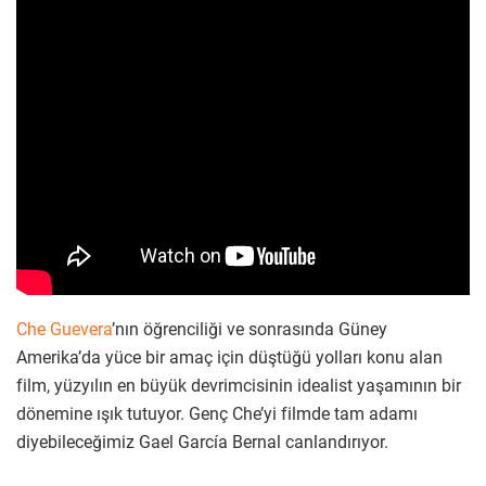
Che Guevera
’nın öğrenciliği ve sonrasında Güney
Amerika’da yüce bir amaç için düştüğü yolları konu alan
film, yüzyılın en büyük devrimcisinin idealist yaşamının bir
dönemine ışık tutuyor. Genç Che’yi filmde tam adamı
diyebileceğimiz Gael García Bernal canlandırıyor.