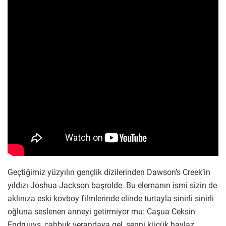
Geçtiğimiz yüzyılın gençlik dizilerinden Dawson’s Creek’in
yıldızı Joshua Jackson başrolde. Bu elemanın ismi sizin de
aklınıza eski kovboy filmlerinde elinde turtayla sinirli sinirli
oğluna seslenen anneyi getirmiyor mu: Caşua Ceksin
Endruuvs, çabbuk verandaya gel, senni küçük haylaz