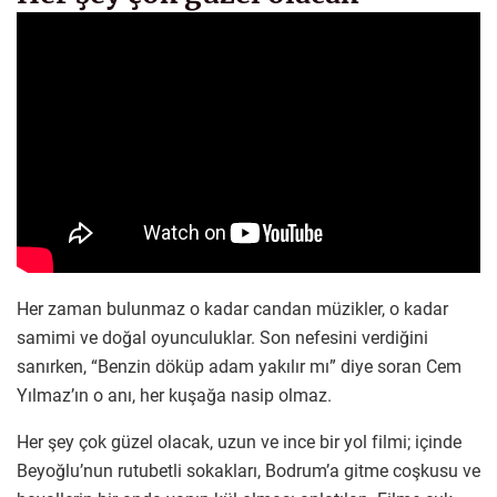
Her zaman bulunmaz o kadar candan müzikler, o kadar
samimi ve doğal oyunculuklar. Son nefesini verdiğini
sanırken, “Benzin döküp adam yakılır mı” diye soran Cem
Yılmaz’ın o anı, her kuşağa nasip olmaz.
Her şey çok güzel olacak, uzun ve ince bir yol filmi; içinde
Beyoğlu’nun rutubetli sokakları, Bodrum’a gitme coşkusu ve