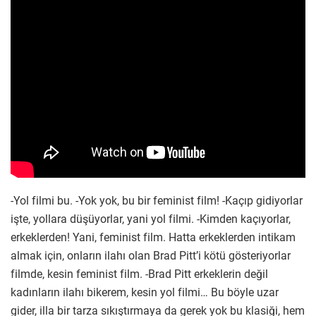
-Yol filmi bu. -Yok yok, bu bir feminist film! -Kaçıp gidiyorlar
işte, yollara düşüyorlar, yani yol filmi. -Kimden kaçıyorlar,
erkeklerden! Yani, feminist film. Hatta erkeklerden intikam
almak için, onların ilahı olan Brad Pitt’i kötü gösteriyorlar
filmde, kesin feminist film. -Brad Pitt erkeklerin değil
kadınların ilahı bikerem, kesin yol filmi… Bu böyle uzar
gider, illa bir tarza sıkıştırmaya da gerek yok bu klasiği, hem