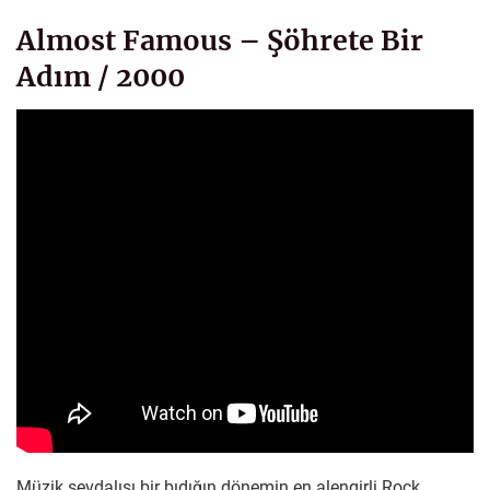
Almost Famous – Şöhrete Bir
Adım / 2000
Müzik sevdalısı bir bıdığın dönemin en alengirli Rock