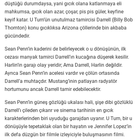
düştüğü durumdaysa, yani gıcık olana katlanmaya eli
mahkumsa, gıcık olan azar, çoşar, pis pis güler, keyfine
keyif katar. U Turn’ün unutulmaz tamircisi Darrell (Billy Bob
Thornton) konu gıcıklıksa Arizona çöllerinde bin akbaba
gücündedir.
Sean Penn’in kaderini de belirleyecek o u dönüşünün, ilk
cezası manyak tamirci Darrell’ın kucağına düşerek kesilir.
Harlin’in garajı olay yeridir; Ama Darrell, Harlin değildir.
Ayrıca Sean Penn’in acelesi vardır ve çölün ortasında
Darrell’a muhtaçdır. Mustang’inin patlayan radyatör
hortumunu ancak Darrell tamir edebilecektir.
Sean Penn’in güneş gözlüğü ukalası hali, şişe dibi gözlüklü
Darrell’ı çileden çıkarır ve sinema tarihinin en gıcık
karakterlerinden biri uyuduğu garajdan uyanır. U Turn, bir u
dönüşüyle tepetaklak olan bir hayatın ve Jennifer Lopez’in
ilk defa düzgün bir filmle izleyiciyle buluşmasının filmi.