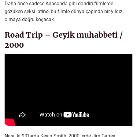
Daha önce sadece Anaconda gibi dandiri filmlerde
gözüken seksi latino, bu filmle dünya çapında bir yıldız
olmaya doğru koşacak.
Road Trip – Geyik muhabbeti /
2000
Nasıl ki 90’larda Kevin Smith, 2000’lerde Jim Carrey