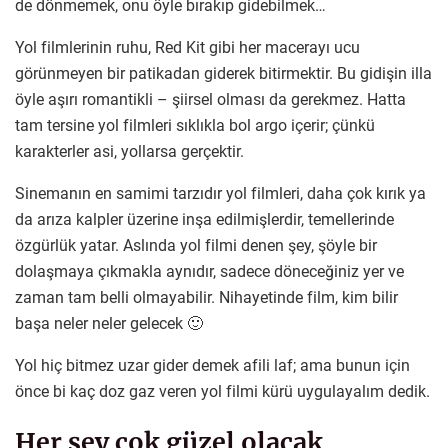
de dönmemek, onu öyle bırakıp gidebilmek…
Yol filmlerinin ruhu, Red Kit gibi her macerayı ucu
görünmeyen bir patikadan giderek bitirmektir. Bu gidişin illa
öyle aşırı romantikli – şiirsel olması da gerekmez. Hatta
tam tersine yol filmleri sıklıkla bol argo içerir; çünkü
karakterler asi, yollarsa gerçektir.
Sinemanın en samimi tarzıdır yol filmleri, daha çok kırık ya
da arıza kalpler üzerine inşa edilmişlerdir, temellerinde
özgürlük yatar. Aslında yol filmi denen şey, şöyle bir
dolaşmaya çıkmakla aynıdır, sadece döneceğiniz yer ve
zaman tam belli olmayabilir. Nihayetinde film, kim bilir
başa neler neler gelecek 🙂
Yol hiç bitmez uzar gider demek afili laf; ama bunun için
önce bi kaç doz gaz veren yol filmi kürü uygulayalım dedik.
Her şey çok güzel olacak