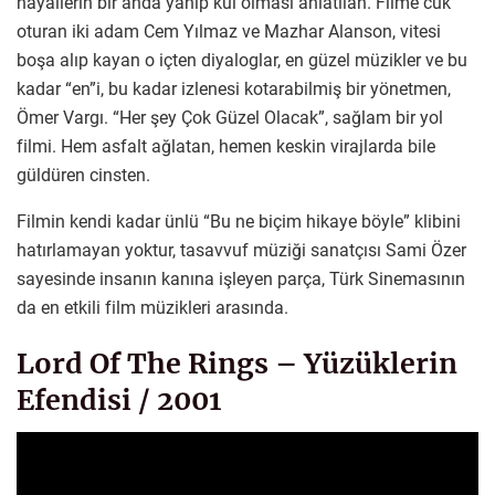
hayallerin bir anda yanıp kül olması anlatılan. Filme cuk
oturan iki adam Cem Yılmaz ve Mazhar Alanson, vitesi
boşa alıp kayan o içten diyaloglar, en güzel müzikler ve bu
kadar “en”i, bu kadar izlenesi kotarabilmiş bir yönetmen,
Ömer Vargı. “Her şey Çok Güzel Olacak”, sağlam bir yol
filmi. Hem asfalt ağlatan, hemen keskin virajlarda bile
güldüren cinsten.
Filmin kendi kadar ünlü “Bu ne biçim hikaye böyle” klibini
hatırlamayan yoktur, tasavvuf müziği sanatçısı Sami Özer
sayesinde insanın kanına işleyen parça, Türk Sinemasının
da en etkili film müzikleri arasında.
Lord Of The Rings – Yüzüklerin
Efendisi / 2001