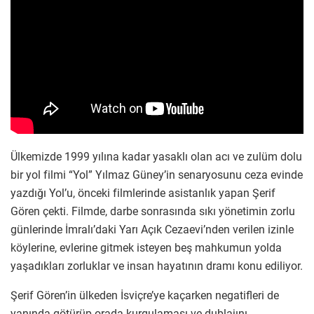
Ülkemizde 1999 yılına kadar yasaklı olan acı ve zulüm dolu
bir yol filmi “Yol” Yılmaz Güney’in senaryosunu ceza evinde
yazdığı Yol’u, önceki filmlerinde asistanlık yapan Şerif
Gören çekti. Filmde, darbe sonrasında sıkı yönetimin zorlu
günlerinde İmralı’daki Yarı Açık Cezaevi’nden verilen izinle
köylerine, evlerine gitmek isteyen beş mahkumun yolda
yaşadıkları zorluklar ve insan hayatının dramı konu ediliyor.
Şerif Gören’in ülkeden İsviçre’ye kaçarken negatifleri de
yanında götürüp orada kurgulaması ve dublajını