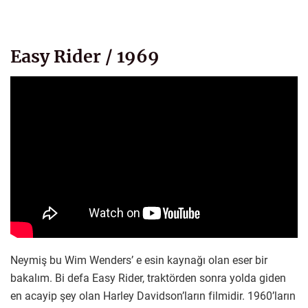
Easy Rider / 1969
Neymiş bu Wim Wenders’ e esin kaynağı olan eser bir
bakalım. Bi defa Easy Rider, traktörden sonra yolda giden
en acayip şey olan Harley Davidson’ların filmidir. 1960’ların