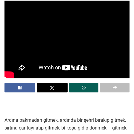
Ardına bakmadan gitmek, ardında bir şehri bırakıp gitmek,
sırtına çantayı atıp gitmek, bi koşu gidip dönmek – gitmek