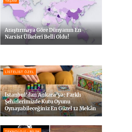
YAŞAM
Araştırmaya Göre Dünyanın En
Narsist Ülkeleri Belli Oldu!
LISTELIST ÖZEL
İstanbul’dan Ankara’ya: Farklı
Şehirlerimizde Kutu Oyunu
Oynayabileceğiniz En Güzel 12 Mekân
TEKNOLOJI - BILIM