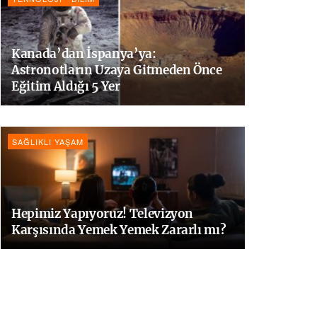
Kanada’dan İspanya’ya:
Astronotların Uzaya Gitmeden Önce
Eğitim Aldığı 5 Yer
SAĞLIKLI YAŞAM
Hepimiz Yapıyoruz! Televizyon
Karşısında Yemek Yemek Zararlı mı?