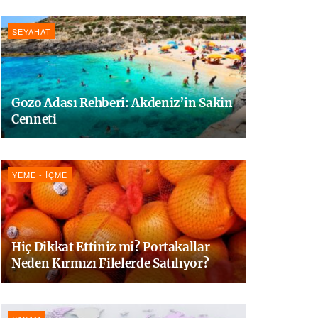
SEYAHAT
Gozo Adası Rehberi: Akdeniz’in Sakin
Cenneti
YEME - İÇME
Hiç Dikkat Ettiniz mi? Portakallar
Neden Kırmızı Filelerde Satılıyor?