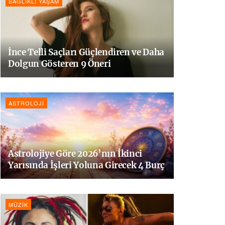
SAĞLIKLI YAŞAM
İnce Telli Saçları Güçlendiren ve Daha
Dolgun Gösteren 9 Öneri
ASTROLOJI
Astrolojiye Göre 2026’nın İkinci
Yarısında İşleri Yoluna Girecek 4 Burç
MÜZIK