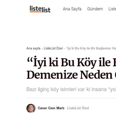
Ana Sayfa
Gündem
List
Ana sayfa
»
ListeList Özel
»
“İyi ki Bu Köy ile Bir Bağlantım
“İyi ki Bu Köy il
Demenize Neden O
Bazı ilginç köy isimleri var ki insana "y
Caner Cem Martı
ListeList Özel