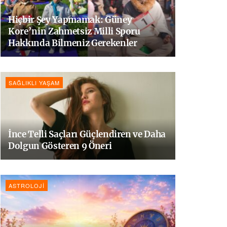
Hiçbir Şey Yapmamak: Güney
Kore’nin Zahmetsiz Milli Sporu
Hakkında Bilmeniz Gerekenler
SAĞLIKLI YAŞAM
İnce Telli Saçları Güçlendiren ve Daha
Dolgun Gösteren 9 Öneri
ASTROLOJI