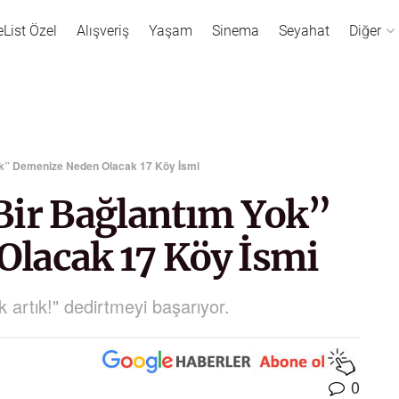
eList Özel
Alışveriş
Yaşam
Sinema
Seyahat
Diğer
 Yok” Demenize Neden Olacak 17 Köy İsmi
e Bir Bağlantım Yok”
lacak 17 Köy İsmi
ok artık!" dedirtmeyi başarıyor.
0