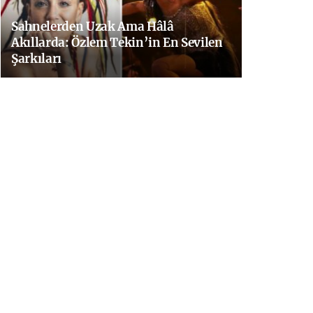
Sahnelerden Uzak Ama Hâlâ
Akıllarda: Özlem Tekin’in En Sevilen
Şarkıları