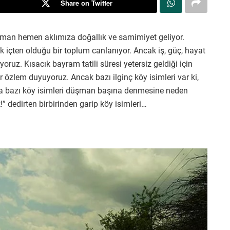
Share on Twitter
aman hemen aklımıza doğallık ve samimiyet geliyor.
k içten olduğu bir toplum canlanıyor. Ancak iş, güç, hayat
oruz. Kısacık bayram tatili süresi yetersiz geldiği için
 özlem duyuyoruz. Ancak bazı ilginç köy isimleri var ki,
tta bazı köy isimleri düşman başına denmesine neden
!” dedirten birbirinden garip köy isimleri…