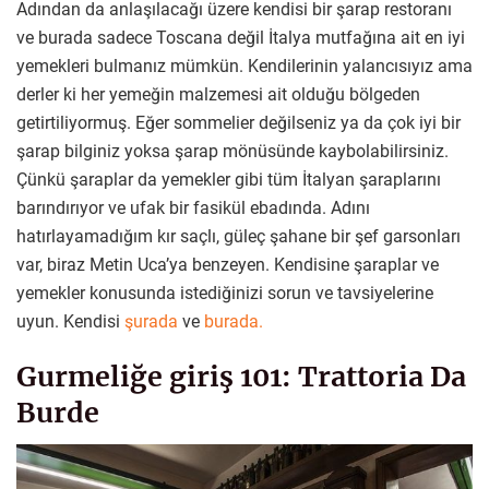
Adından da anlaşılacağı üzere kendisi bir şarap restoranı
ve burada sadece Toscana değil İtalya mutfağına ait en iyi
yemekleri bulmanız mümkün. Kendilerinin yalancısıyız ama
derler ki her yemeğin malzemesi ait olduğu bölgeden
getirtiliyormuş. Eğer sommelier değilseniz ya da çok iyi bir
şarap bilginiz yoksa şarap mönüsünde kaybolabilirsiniz.
Çünkü şaraplar da yemekler gibi tüm İtalyan şaraplarını
barındırıyor ve ufak bir fasikül ebadında. Adını
hatırlayamadığım kır saçlı, güleç şahane bir şef garsonları
var, biraz Metin Uca’ya benzeyen. Kendisine şaraplar ve
yemekler konusunda istediğinizi sorun ve tavsiyelerine
uyun. Kendisi
şurada
ve
burada.
Gurmeliğe giriş 101: Trattoria Da
Burde