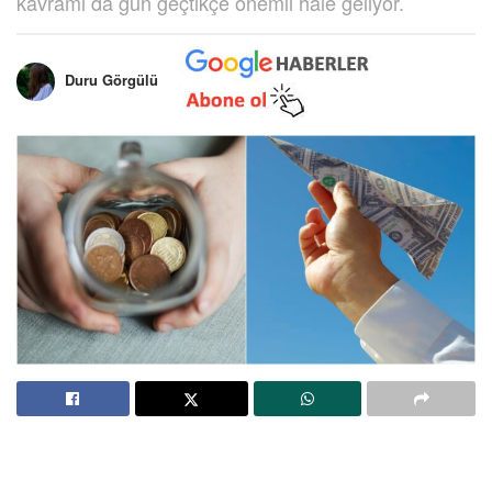
kavramı da gün geçtikçe önemli hale geliyor.
Duru Görgülü